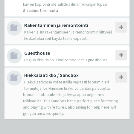
kuvien kopiointi ole sallittua ilman kuvaajan lupaa!
Sisäalue:
Ulkomailta
Rakentaminen ja remontointi
Kaikenlaista rakentamiseen ja remontointiin liittyvää
keskustelua voit käydä täällä vapaasti.
Guesthouse
English discussion is welcomed in this guesthouse.
Hiekkalaatikko / Sandbox
Hiekkalaatikossa voi testailla vapaasti foorumin eri
toimintoja. Leikkimisen lisäksi voit antaa palautetta
foorumin toteutuksesta ja kysyä apua ongelmiin
talkkareilta. This Sandbox is the perfect place for testing
and playing with features, also asking for help here will
get you answers quickly.