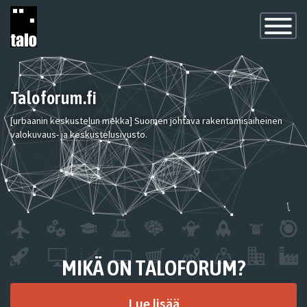
Toggle
Navigatio
Taloforum.fi
[urbaanin keskustelun mekka] Suomen johtava rakentamisaiheinen
valokuvaus- ja keskustelusivusto.
MIKÄ ON TALOFORUM?
Lue lisää