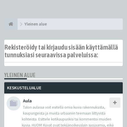
Yleinen alue
Rekisteröidy tai kirjaudu sisään käyttämällä
tunnuksiasi seuraavissa palveluissa:
YLEINEN ALUE
KESKUSTELUALUE
Aula
Talon aulassa voit esitellä omia kuvia rakennuksista,
kaupungeista ja muista urbaaniin teemaan liittyvistä
kohteista. Esittele kotikaupunkisi tai kommentoi muiden
kuvia. HUOM! Kuvat ovat tekijänoikeuslain suojaamia, eikä