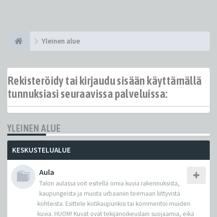
Yleinen alue
Rekisteröidy tai kirjaudu sisään käyttämällä
tunnuksiasi seuraavissa palveluissa:
YLEINEN ALUE
KESKUSTELUALUE
Aula
Talon aulassa voit esitellä omia kuvia rakennuksista,
kaupungeista ja muista urbaaniin teemaan liittyvistä
kohteista. Esittele kotikaupunkisi tai kommentoi muiden
kuvia. HUOM! Kuvat ovat tekijänoikeuslain suojaamia, eikä