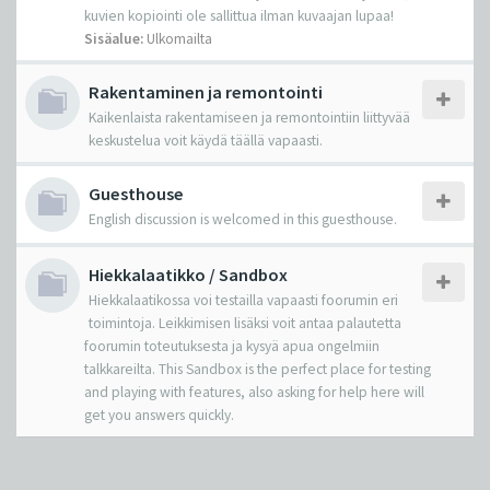
kuvien kopiointi ole sallittua ilman kuvaajan lupaa!
Sisäalue:
Ulkomailta
Rakentaminen ja remontointi
Kaikenlaista rakentamiseen ja remontointiin liittyvää
keskustelua voit käydä täällä vapaasti.
Guesthouse
English discussion is welcomed in this guesthouse.
Hiekkalaatikko / Sandbox
Hiekkalaatikossa voi testailla vapaasti foorumin eri
toimintoja. Leikkimisen lisäksi voit antaa palautetta
foorumin toteutuksesta ja kysyä apua ongelmiin
talkkareilta. This Sandbox is the perfect place for testing
and playing with features, also asking for help here will
get you answers quickly.