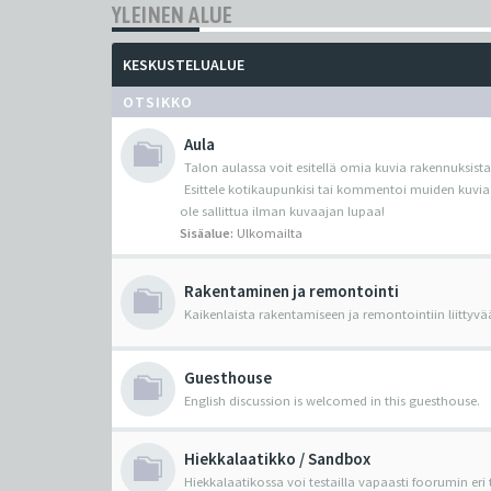
YLEINEN ALUE
KESKUSTELUALUE
OTSIKKO
Aula
Talon aulassa voit esitellä omia kuvia rakennuksista
Esittele kotikaupunkisi tai kommentoi muiden kuvia
ole sallittua ilman kuvaajan lupaa!
Sisäalue:
Ulkomailta
Rakentaminen ja remontointi
Kaikenlaista rakentamiseen ja remontointiin liittyvä
Guesthouse
English discussion is welcomed in this guesthouse.
Hiekkalaatikko / Sandbox
Hiekkalaatikossa voi testailla vapaasti foorumin eri