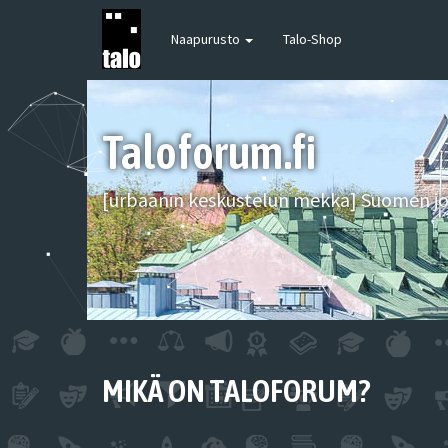
Naapurusto
Talo-Shop
Taloforum.fi
[urbaanin keskustelun mekka] Suomen joh
MIKÄ ON TALOFORUM?