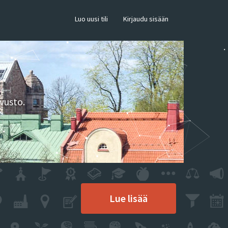
×
Luo uusi tili
Kirjaudu sisään
vusto.
Lue lisää