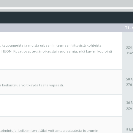
TIL
, kaupungeista ja muista urbaaniin teemaan liittyvistä kohteista.
324
. HUOM! Kuvat ovat tekijänoikeuslain suojaamia, eikä kuvien kopiointi
1365
50 
270 
ä keskustelua voit käydä täällä vapaasti.
16 
326 
9 A
 toimintoja. Leikkimisen lisäksi voit antaa palautetta foorumin