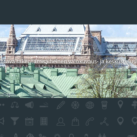
tava rakentamisaiheinen valokuvaus- ja keskustelusi