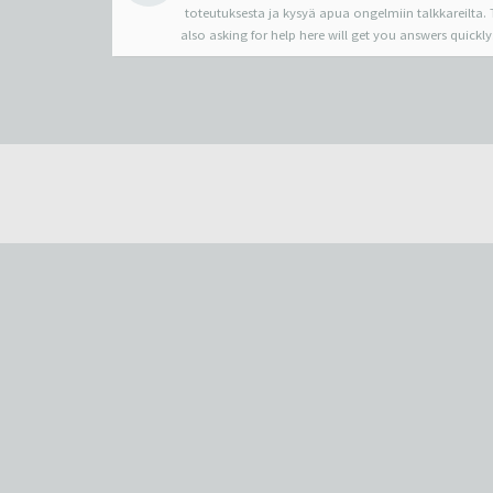
toteutuksesta ja kysyä apua ongelmiin talkkareilta. T
also asking for help here will get you answers quickly