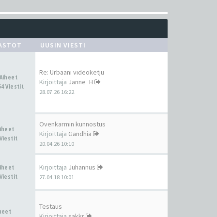
ASTOT
UUSIN VIESTI
Re: Urbaani videoketju
 Aiheet
Kirjoittaja
Janne_H
4 Viestit
28.07.26 16:22
Ovenkarmin kunnostus
Aiheet
Kirjoittaja
Gandhia
Viestit
20.04.26 10:10
Kirjoittaja
Juhannus
Aiheet
Viestit
27.04.18 10:01
Testaus
iheet
Kirjoittaja
sakkr