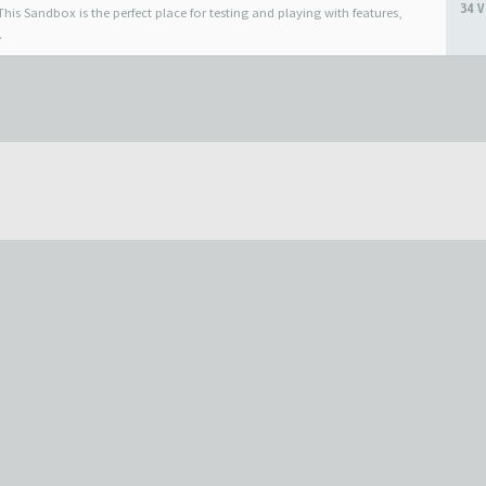
34 V
his Sandbox is the perfect place for testing and playing with features,
.