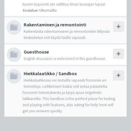
kuvien kopiointi ole sallittua ilman kuvaajan lupaa!
Sisäalue:
Ulkomailta
Rakentaminen ja remontointi
Kaikenlaista rakentamiseen ja remontointiin liittyvää
keskustelua voit käydä täällä vapaasti.
Guesthouse
English discussion is welcomed in this guesthouse.
Hiekkalaatikko / Sandbox
Hiekkalaatikossa voi testailla vapaasti foorumin eri
toimintoja. Leikkimisen lisäksi voit antaa palautetta
foorumin toteutuksesta ja kysyä apua ongelmiin
talkkareilta. This Sandbox is the perfect place for testing
and playing with features, also asking for help here will
get you answers quickly.