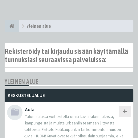
Yleinen alue
Rekisteröidy tai kirjaudu sisään käyttämällä
tunnuksiasi seuraavissa palveluissa:
YLEINEN ALUE
KESKUSTELUALUE
Aula
Talon aulassa voit esitellä omia kuvia rakennuksista,
kaupungeista ja muista urbaaniin teemaan liittyvistä
kohteista. Esittele kotikaupunkisi tai kommentoi muiden
kuvia. HUOM! Kuvat ovat tekijänoikeuslain suojaamia, eikä