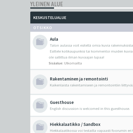
YLEINEN ALUE
KESKUSTELUALUE
OTSIKKO
Aula
Talon aulassa voit esitellä omia kuvia rakennuksista
Esittele kotikaupunkisi tai kommentoi muiden kuvia
ole sallittua ilman kuvaajan lupaa!
Sisäalue:
Ulkomailta
Rakentaminen ja remontointi
Kaikenlaista rakentamiseen ja remontointiin liittyvä
Guesthouse
English discussion is welcomed in this guesthouse.
Hiekkalaatikko / Sandbox
Hiekkalaatikossa voi testailla vapaasti foorumin eri