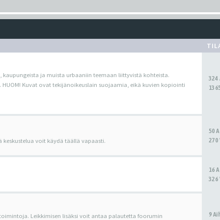
TIL
, kaupungeista ja muista urbaaniin teemaan liittyvistä kohteista.
324
. HUOM! Kuvat ovat tekijänoikeuslain suojaamia, eikä kuvien kopiointi
1365
50 
270 
ä keskustelua voit käydä täällä vapaasti.
16 
326 
9 A
 toimintoja. Leikkimisen lisäksi voit antaa palautetta foorumin