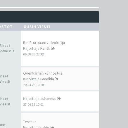
ASTOT
UUSIN VIESTI
Re: Ei urbaani videoketju
 Aiheet
Kirjoittaja
Kantti
5 Viestit
06.08.26 22:32
Ovenkarmin kunnostus
Aiheet
Kirjoittaja
Gandhia
Viestit
20.04.26 10:10
Kirjoittaja
Juhannus
Aiheet
Viestit
27.04.18 10:01
Testaus
iheet
Kirjoittaja
sakkr