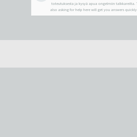
toteutuksesta ja kysyä apua ongelmiin talkkareilta. T
also asking for help here will get you answers quickly