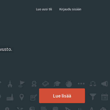
×
Luo uusi tili
Kirjaudu sisään
vusto.
Lue lisää