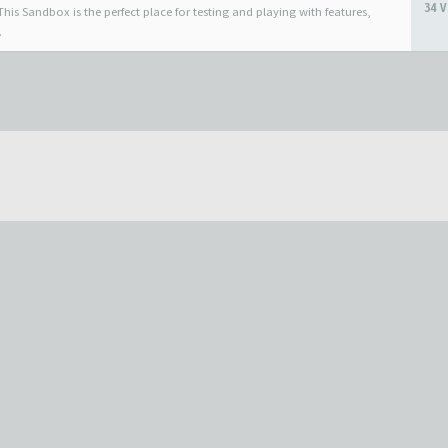
34 V
his Sandbox is the perfect place for testing and playing with features,
.