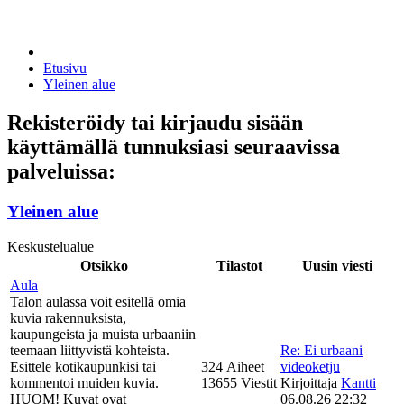
Etusivu
Yleinen alue
Rekisteröidy tai kirjaudu sisään
käyttämällä tunnuksiasi seuraavissa
palveluissa:
Yleinen alue
Keskustelualue
Otsikko
Tilastot
Uusin viesti
Aula
Talon aulassa voit esitellä omia
kuvia rakennuksista,
kaupungeista ja muista urbaaniin
teemaan liittyvistä kohteista.
Re: Ei urbaani
Esittele kotikaupunkisi tai
324 Aiheet
videoketju
kommentoi muiden kuvia.
13655 Viestit
Kirjoittaja
Kantti
HUOM! Kuvat ovat
06.08.26 22:32