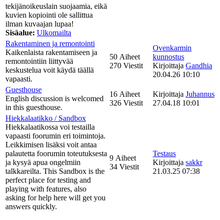
tekijänoikeuslain suojaamia, eikä
kuvien kopiointi ole sallittua
ilman kuvaajan lupaa!
Sisäalue:
Ulkomailta
Rakentaminen ja remontointi
Ovenkarmin
Kaikenlaista rakentamiseen ja
50 Aiheet
kunnostus
remontointiin liittyvää
270 Viestit
Kirjoittaja
Gandhia
keskustelua voit käydä täällä
20.04.26 10:10
vapaasti.
Guesthouse
16 Aiheet
Kirjoittaja
Juhannus
English discussion is welcomed
326 Viestit
27.04.18 10:01
in this guesthouse.
Hiekkalaatikko / Sandbox
Hiekkalaatikossa voi testailla
vapaasti foorumin eri toimintoja.
Leikkimisen lisäksi voit antaa
palautetta foorumin toteutuksesta
Testaus
9 Aiheet
ja kysyä apua ongelmiin
Kirjoittaja
sakkr
34 Viestit
talkkareilta. This Sandbox is the
21.03.25 07:38
perfect place for testing and
playing with features, also
asking for help here will get you
answers quickly.