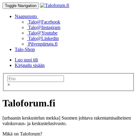
Toggle Navigation
Naapurusto
Talo@Facebook
Talo@Instagram
Talo@Youtube
Talo@Linkedin
Pilvenpiirtaja.fi
Talo-Shop
Luo uusi tili
Kirjaudu sisään
×
Taloforum.fi
[urbaanin keskustelun mekka] Suomen johtava rakentamisaiheinen
valokuvaus- ja keskustelusivusto.
Mikä on Taloforum?