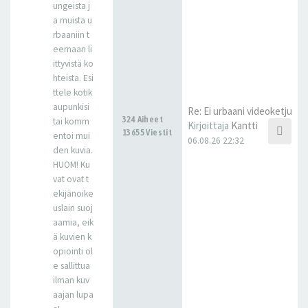
ungeista j
a muista u
rbaaniin t
eemaan li
ittyvistä ko
hteista. Esi
ttele kotik
aupunkisi
Re: Ei urbaani videoketju
324 Aiheet
tai komm
Kirjoittaja
Kantti
13655 Viestit
entoi mui
06.08.26 22:32
den kuvia.
HUOM! Ku
vat ovat t
ekijänoike
uslain suoj
aamia, eik
ä kuvien k
opiointi ol
e sallittua
ilman kuv
aajan lupa