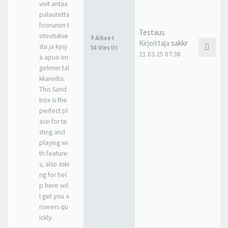
voit antaa
palautetta
foorumin t
Testaus
oteutukse
9 Aiheet
Kirjoittaja
sakkr
sta ja kysy
34 Viestit
21.03.25 07:38
ä apua on
gelmiin tal
kkareilta.
This Sand
box is the
perfect pl
ace for te
sting and
playing wi
th feature
s, also aski
ng for hel
p here wil
l get you a
nswers qu
ickly.