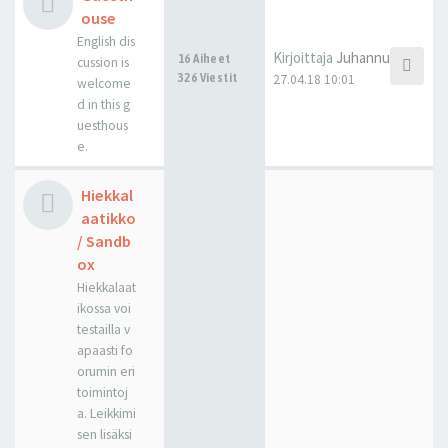
ouse
English dis
Kirjoittaja
Juhannus
16 Aiheet
cussion is
326 Viestit
27.04.18 10:01
welcome
d in this g
uesthous
e.
Hiekkal
aatikko
/ Sandb
ox
Hiekkalaat
ikossa voi
testailla v
apaasti fo
orumin eri
toimintoj
a. Leikkimi
sen lisäksi