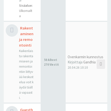
a!
Sisäalue:
Ulkomailt
a
Rakent
aminen
ja remo
ntointi
Kaikenlais
ta rakenta
Ovenkarmin kunnostus
50 Aiheet
miseen ja
Kirjoittaja
Gandhia
270 Viestit
remontoi
20.04.26 10:10
ntiin liittyv
ää keskust
elua voit k
äydä tääll
ä vapaast
i.
Guesth