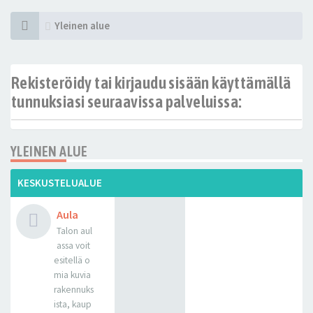
Yleinen alue
Rekisteröidy tai kirjaudu sisään käyttämällä
tunnuksiasi seuraavissa palveluissa:
YLEINEN ALUE
KESKUSTELUALUE
Aula
Talon aul
assa voit
esitellä o
mia kuvia
rakennuks
ista, kaup