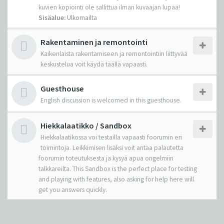
kuvien kopiointi ole sallittua ilman kuvaajan lupaa!
Sisäalue:
Ulkomailta
Rakentaminen ja remontointi
Kaikenlaista rakentamiseen ja remontointiin liittyvää
keskustelua voit käydä täällä vapaasti.
Guesthouse
English discussion is welcomed in this guesthouse.
Hiekkalaatikko / Sandbox
Hiekkalaatikossa voi testailla vapaasti foorumin eri
toimintoja. Leikkimisen lisäksi voit antaa palautetta
foorumin toteutuksesta ja kysyä apua ongelmiin
talkkareilta. This Sandbox is the perfect place for testing
and playing with features, also asking for help here will
get you answers quickly.