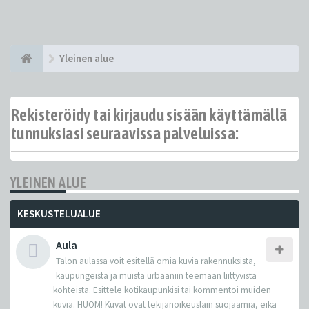
Yleinen alue
Rekisteröidy tai kirjaudu sisään käyttämällä
tunnuksiasi seuraavissa palveluissa:
YLEINEN ALUE
KESKUSTELUALUE
Aula
Talon aulassa voit esitellä omia kuvia rakennuksista,
kaupungeista ja muista urbaaniin teemaan liittyvistä
kohteista. Esittele kotikaupunkisi tai kommentoi muiden
kuvia. HUOM! Kuvat ovat tekijänoikeuslain suojaamia, eikä