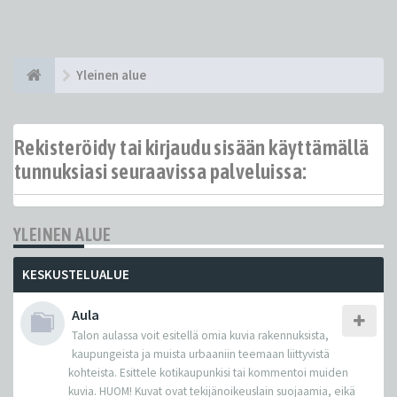
Yleinen alue
Rekisteröidy tai kirjaudu sisään käyttämällä
tunnuksiasi seuraavissa palveluissa:
YLEINEN ALUE
KESKUSTELUALUE
Aula
Talon aulassa voit esitellä omia kuvia rakennuksista,
kaupungeista ja muista urbaaniin teemaan liittyvistä
kohteista. Esittele kotikaupunkisi tai kommentoi muiden
kuvia. HUOM! Kuvat ovat tekijänoikeuslain suojaamia, eikä