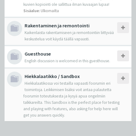
kuvien kopiointi ole sallittua ilman kuvaajan lupaa!
Sisäalue:
Ulkomailta
Rakentaminen ja remontointi
Kaikenlaista rakentamiseen ja remontointiin liittyvää
keskustelua voit käydä täällä vapaasti.
Guesthouse
English discussion is welcomed in this guesthouse.
Hiekkalaatikko / Sandbox
Hiekkalaatikossa voi testailla vapaasti foorumin eri
toimintoja. Leikkimisen lisäksi voit antaa palautetta
foorumin toteutuksesta ja kysyä apua ongelmiin
talkkareilta. This Sandbox is the perfect place for testing
and playing with features, also asking for help here will
get you answers quickly.