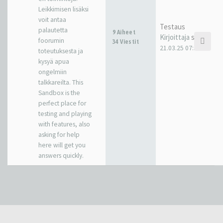
Leikkimisen lisäksi
voit antaa
Testaus
palautetta
9 Aiheet
Kirjoittaja
sakkr
foorumin
34 Viestit
21.03.25 07:38
toteutuksesta ja
kysyä apua
ongelmiin
talkkareilta. This
Sandbox is the
perfect place for
testing and playing
with features, also
asking for help
here will get you
answers quickly.