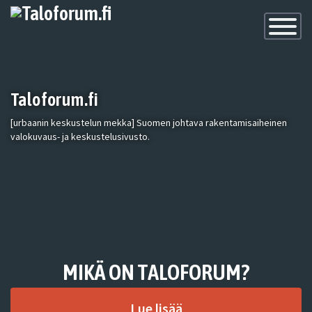
Toggle
Navigatio
Taloforum.fi
[urbaanin keskustelun mekka] Suomen johtava rakentamisaiheinen
valokuvaus- ja keskustelusivusto.
MIKÄ ON TALOFORUM?
Lue lisää