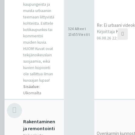
kaupungeista ja
muista urbaaniin
teemaan liittyvistä
kohteista. Esittele
Re: Ei urbaani video
324 Aiheet
kotikaupunkisi tai
Kirjoittaja
Kantti
13655 Viestit
kommentoi
06.08.26 22:32
muiden kuvia.
HUOM! Kuvat ovat
tekijänoikeuslain
suojaamia, eikä
kuvien kopiointi
ole sallittua ilman
kuvaajan lupaa!
Sisäalue:
Ulkomailta
Rakentaminen
ja remontointi
Ovenkarmin kunnos