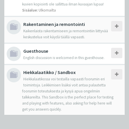
kuvien kopiointi ole sallittua ilman kuvaajan lupaa!
Sisäalue:
Ulkomailta
Rakentaminen ja remontointi
Kaikenlaista rakentamiseen ja remontointiin liittyvää
keskustelua voit käydä täällä vapaasti.
Guesthouse
English discussion is welcomed in this guesthouse.
Hiekkalaatikko / Sandbox
Hiekkalaatikossa voi testailla vapaasti foorumin eri
toimintoja. Leikkimisen lisäksi voit antaa palautetta
foorumin toteutuksesta ja kysyä apua ongelmiin
talkkareilta. This Sandbox is the perfect place for testing
and playing with features, also asking for help here will
get you answers quickly.