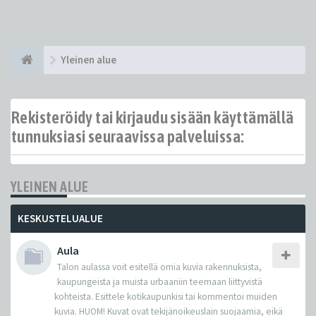
Yleinen alue
Rekisteröidy tai kirjaudu sisään käyttämällä
tunnuksiasi seuraavissa palveluissa:
YLEINEN ALUE
KESKUSTELUALUE
Aula
Talon aulassa voit esitellä omia kuvia rakennuksista,
kaupungeista ja muista urbaaniin teemaan liittyvistä
kohteista. Esittele kotikaupunkisi tai kommentoi muiden
kuvia. HUOM! Kuvat ovat tekijänoikeuslain suojaamia, eikä