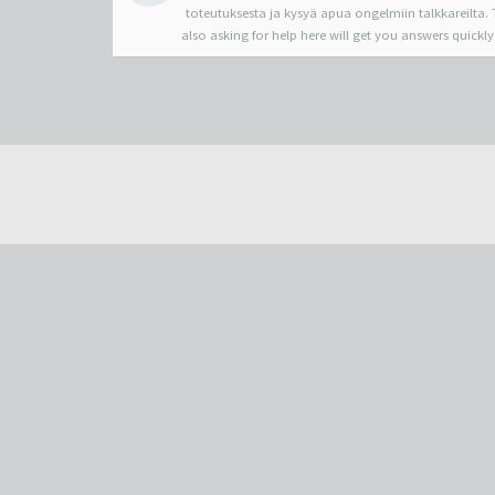
toteutuksesta ja kysyä apua ongelmiin talkkareilta. T
also asking for help here will get you answers quickly