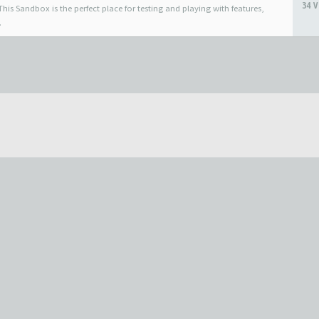
34 V
his Sandbox is the perfect place for testing and playing with features,
.