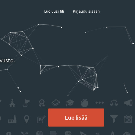
×
Luo uusi tili
Kirjaudu sisään
vusto.
Lue lisää