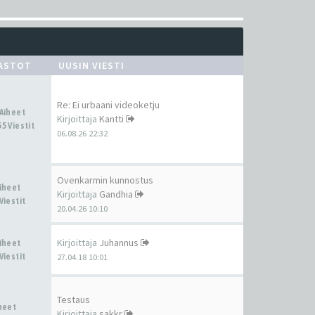
ASTOT
UUSIN VIESTI
Re: Ei urbaani videoketju
 Aiheet
Kirjoittaja
Kantti
5 Viestit
06.08.26 22:32
Ovenkarmin kunnostus
Aiheet
Kirjoittaja
Gandhia
Viestit
20.04.26 10:10
Kirjoittaja
Juhannus
Aiheet
Viestit
27.04.18 10:01
Testaus
iheet
Kirjoittaja
sakkr