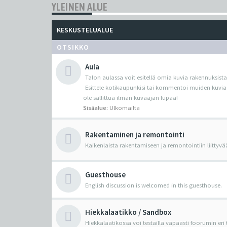
YLEINEN ALUE
KESKUSTELUALUE
OTSIKKO
Aula
Talon aulassa voit esitellä omia kuvia rakennuksista
Esittele kotikaupunkisi tai kommentoi muiden kuvia
ole sallittua ilman kuvaajan lupaa!
Sisäalue:
Ulkomailta
Rakentaminen ja remontointi
Kaikenlaista rakentamiseen ja remontointiin liittyvä
Guesthouse
English discussion is welcomed in this guesthouse.
Hiekkalaatikko / Sandbox
Hiekkalaatikossa voi testailla vapaasti foorumin eri