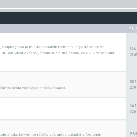
TIL
, kaupungeista ja muista urbaaniin teemaan liittyvistä kohteista.
324
. HUOM! Kuvat ovat tekijänoikeuslain suojaamia, eikä kuvien kopiointi
1365
50 
270 
ä keskustelua voit käydä täällä vapaasti.
16 
326 
9 A
 toimintoja. Leikkimisen lisäksi voit antaa palautetta foorumin