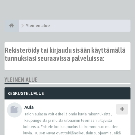
Yleinen alue
Rekisteröidy tai kirjaudu sisään käyttämällä
tunnuksiasi seuraavissa palveluissa:
YLEINEN ALUE
KESKUSTELUALUE
Aula
Talon aulassa voit esitellä omia kuvia rakennuksista,
kaupungeista ja muista urbaaniin teemaan liittyvistä
kohteista. Esittele kotikaupunkisi tai kommentoi muiden
kuvia. HUOM! Kuvat ovat tekijänoikeuslain suojaamia, eikä