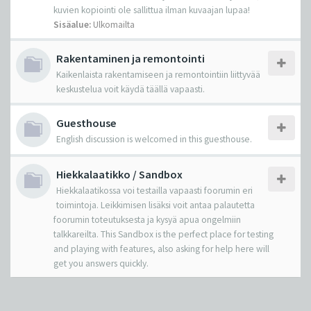
kuvien kopiointi ole sallittua ilman kuvaajan lupaa!
Sisäalue:
Ulkomailta
Rakentaminen ja remontointi
Kaikenlaista rakentamiseen ja remontointiin liittyvää
keskustelua voit käydä täällä vapaasti.
Guesthouse
English discussion is welcomed in this guesthouse.
Hiekkalaatikko / Sandbox
Hiekkalaatikossa voi testailla vapaasti foorumin eri
toimintoja. Leikkimisen lisäksi voit antaa palautetta
foorumin toteutuksesta ja kysyä apua ongelmiin
talkkareilta. This Sandbox is the perfect place for testing
and playing with features, also asking for help here will
get you answers quickly.