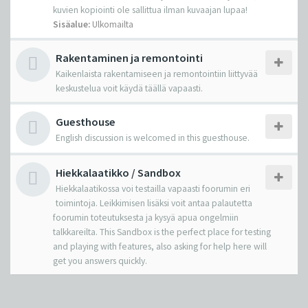
kuvien kopiointi ole sallittua ilman kuvaajan lupaa!
Sisäalue:
Ulkomailta
Rakentaminen ja remontointi
Kaikenlaista rakentamiseen ja remontointiin liittyvää
keskustelua voit käydä täällä vapaasti.
Guesthouse
English discussion is welcomed in this guesthouse.
Hiekkalaatikko / Sandbox
Hiekkalaatikossa voi testailla vapaasti foorumin eri
toimintoja. Leikkimisen lisäksi voit antaa palautetta
foorumin toteutuksesta ja kysyä apua ongelmiin
talkkareilta. This Sandbox is the perfect place for testing
and playing with features, also asking for help here will
get you answers quickly.