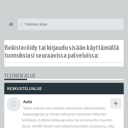
Yleinen alue
Rekisteröidy tai kirjaudu sisään käyttämällä
tunnuksiasi seuraavissa palveluissa:
YLEINEN ALUE
KESKUSTELUALUE
Aula
Talon aulassa voit esitellä omia kuvia rakennuksista,
kaupungeista ja muista urbaaniin teemaan liittyvistä
kohteista. Esittele kotikaupunkisi tai kommentoi muiden
kuvia. HUOM! Kuvat ovat tekijänoikeuslain suojaamia, eikä