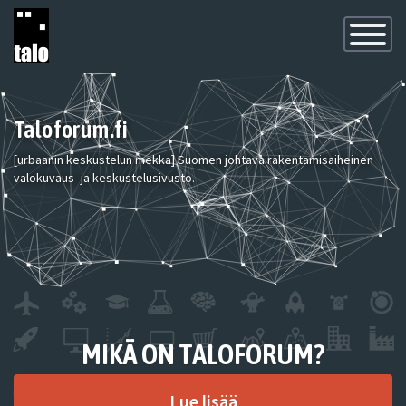
Toggle
Navigatio
Taloforum.fi
[urbaanin keskustelun mekka] Suomen johtava rakentamisaiheinen
valokuvaus- ja keskustelusivusto.
MIKÄ ON TALOFORUM?
Lue lisää