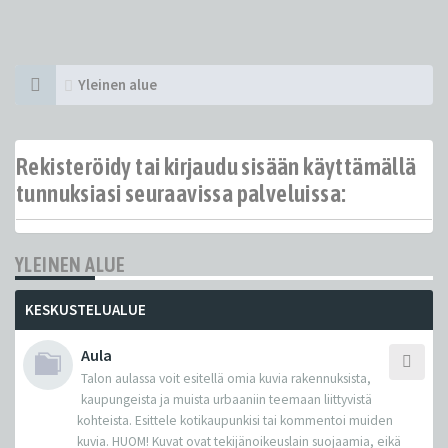
Yleinen alue
Rekisteröidy tai kirjaudu sisään käyttämällä
tunnuksiasi seuraavissa palveluissa:
YLEINEN ALUE
KESKUSTELUALUE
Aula
Talon aulassa voit esitellä omia kuvia rakennuksista,
kaupungeista ja muista urbaaniin teemaan liittyvistä
kohteista. Esittele kotikaupunkisi tai kommentoi muiden
kuvia. HUOM! Kuvat ovat tekijänoikeuslain suojaamia, eikä