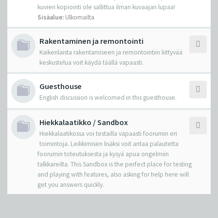
kuvien kopiointi ole sallittua ilman kuvaajan lupaa!
Sisäalue:
Ulkomailta
Rakentaminen ja remontointi
Kaikenlaista rakentamiseen ja remontointiin liittyvää
keskustelua voit käydä täällä vapaasti.
Guesthouse
English discussion is welcomed in this guesthouse.
Hiekkalaatikko / Sandbox
Hiekkalaatikossa voi testailla vapaasti foorumin eri
toimintoja. Leikkimisen lisäksi voit antaa palautetta
foorumin toteutuksesta ja kysyä apua ongelmiin
talkkareilta. This Sandbox is the perfect place for testing
and playing with features, also asking for help here will
get you answers quickly.