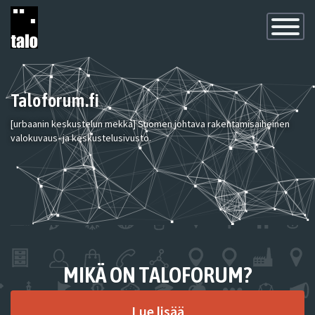
Toggle
Navigatio
Taloforum.fi
[urbaanin keskustelun mekka] Suomen johtava rakentamisaiheinen
valokuvaus- ja keskustelusivusto.
MIKÄ ON TALOFORUM?
Lue lisää