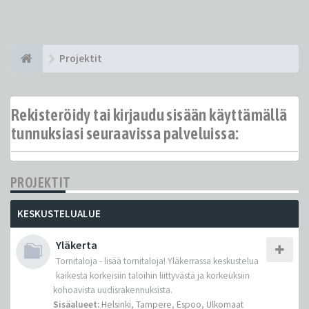
Projektit
Rekisteröidy tai kirjaudu sisään käyttämällä
tunnuksiasi seuraavissa palveluissa:
PROJEKTIT
KESKUSTELUALUE
Yläkerta
Tornitaloja - lisää tornitaloja! Yläkerrassa keskustelua
kaikesta korkeisiin taloihin liittyvästä ja korkeuksiin
kohoavista uudisrakennuksista.
Sisäalueet:
Helsinki
,
Tampere
,
Espoo
,
Ulkomaat