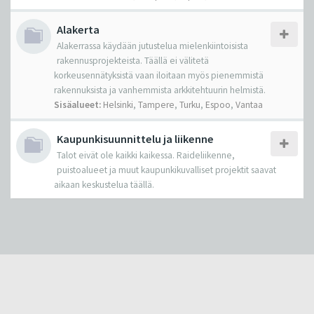
Alakerta
Alakerrassa käydään jutustelua mielenkiintoisista
rakennusprojekteista. Täällä ei välitetä
korkeusennätyksistä vaan iloitaan myös pienemmistä
rakennuksista ja vanhemmista arkkitehtuurin helmistä.
Sisäalueet:
Helsinki
,
Tampere
,
Turku
,
Espoo
,
Vantaa
Kaupunkisuunnittelu ja liikenne
Talot eivät ole kaikki kaikessa. Raideliikenne,
puistoalueet ja muut kaupunkikuvalliset projektit saavat
aikaan keskustelua täällä.