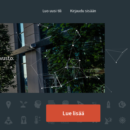
×
Luo uusi tili
Kirjaudu sisään
vusto.
Lue lisää