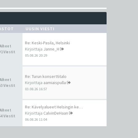
ASTOT
UUSIN VIESTI
Re: Keski-Pasila, Helsinki
 Aiheet
Kirjoittaja
Janne_H
1 Viestit
05.08.26 20:29
Re: Turun konserttitalo
 Aiheet
Kirjoittaja
aamiaispulla
3 Viestit
03.08.26 16:57
Re: Kävelyalueet Helsingin ke…
 Aiheet
Kirjoittaja
CalvinDeHaan
4 Viestit
06.08.26 11:04