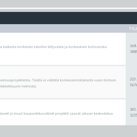
TIL
168
ua kaikesta korkeisiin taloihin liittyvästä ja korkeuksiin kohoavista
1889
213
kennusprojekteista. Täällä ei välitetä korkeusennätyksistä vaan iloitaan
3676
kitehtuurin helmistä.
143
oalueet ja muut kaupunkikuvalliset projektit saavat aikaan keskustelua
1225