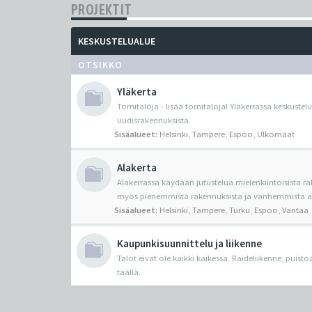
PROJEKTIT
KESKUSTELUALUE
OTSIKKO
Yläkerta
Tornitaloja - lisää tornitaloja! Yläkerrassa keskustel
uudisrakennuksista.
Sisäalueet:
Helsinki
,
Tampere
,
Espoo
,
Ulkomaat
Alakerta
Alakerrassa käydään jutustelua mielenkiintoisista ra
myös pienemmistä rakennuksista ja vanhemmista ark
Sisäalueet:
Helsinki
,
Tampere
,
Turku
,
Espoo
,
Vantaa
Kaupunkisuunnittelu ja liikenne
Talot eivät ole kaikki kaikessa. Raideliikenne, puist
täällä.