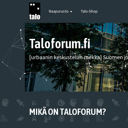
Naapurusto
Talo-Shop
Taloforum.fi
[urbaanin keskustelun mekka] Suomen joh
MIKÄ ON TALOFORUM?