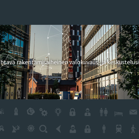
tava rakentamisaiheinen valokuvaus- ja keskustelusi