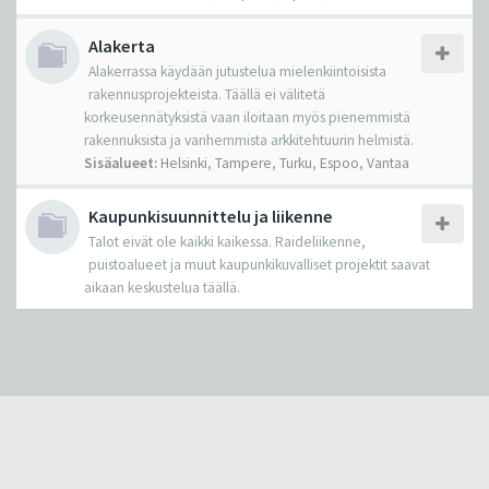
Alakerta
Alakerrassa käydään jutustelua mielenkiintoisista
rakennusprojekteista. Täällä ei välitetä
korkeusennätyksistä vaan iloitaan myös pienemmistä
rakennuksista ja vanhemmista arkkitehtuurin helmistä.
Sisäalueet:
Helsinki
,
Tampere
,
Turku
,
Espoo
,
Vantaa
Kaupunkisuunnittelu ja liikenne
Talot eivät ole kaikki kaikessa. Raideliikenne,
puistoalueet ja muut kaupunkikuvalliset projektit saavat
aikaan keskustelua täällä.