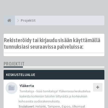
Projektit
Rekisteröidy tai kirjaudu sisään käyttämällä
tunnuksiasi seuraavissa palveluissa:
PROJEKTIT
KESKUSTELUALUE
Yläkerta
Tornitaloja - lisää tornitaloja! Yläkerrassa keskustelua
kaikesta korkeisiin taloihin liittyvästä ja korkeuksiin
kohoavista uudisrakennuksista.
Sisäalueet:
Helsinki
,
Tampere
,
Espoo
,
Ulkomaat