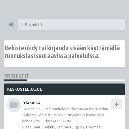
Projektit
Rekisteröidy tai kirjaudu sisään käyttämällä
tunnuksiasi seuraavissa palveluissa:
PROJEKTIT
KESKUSTELUALUE
Yläkerta
Tornitaloja - lisää tornitaloja! Yläkerrassa keskustelua
kaikesta korkeisiin taloihin liittyvästä ja korkeuksiin
kohoavista uudisrakennuksista.
Sisäalueet:
Helsinki
,
Tampere
,
Espoo
,
Ulkomaat