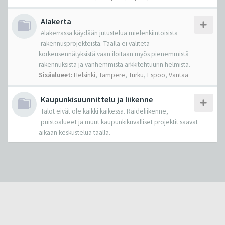
Alakerta
Alakerrassa käydään jutustelua mielenkiintoisista
rakennusprojekteista. Täällä ei välitetä
korkeusennätyksistä vaan iloitaan myös pienemmistä
rakennuksista ja vanhemmista arkkitehtuurin helmistä.
Sisäalueet:
Helsinki
,
Tampere
,
Turku
,
Espoo
,
Vantaa
Kaupunkisuunnittelu ja liikenne
Talot eivät ole kaikki kaikessa. Raideliikenne,
puistoalueet ja muut kaupunkikuvalliset projektit saavat
aikaan keskustelua täällä.