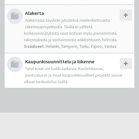
Alakerta
Alakerrassa käydään jutustelua mielenkiintoisista
rakennusprojekteista. Täällä ei välitetä
korkeusennätyksistä vaan iloitaan myös pienemmistä
rakennuksista ja vanhemmista arkkitehtuurin helmistä.
Sisäalueet:
Helsinki
,
Tampere
,
Turku
,
Espoo
,
Vantaa
Kaupunkisuunnittelu ja liikenne
Talot eivät ole kaikki kaikessa. Raideliikenne,
puistoalueet ja muut kaupunkikuvalliset projektit saavat
aikaan keskustelua täällä.