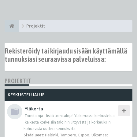
Projektit
Rekisteröidy tai kirjaudu sisään käyttämällä
tunnuksiasi seuraavissa palveluissa:
PROJEKTIT
KESKUSTELUALUE
Yläkerta
Tornitaloja - lisää tornitaloja! Yläkerrassa keskustelua
kaikesta korkeisiin taloihin liittyvästä ja korkeuksiin
kohoavista uudisrakennuksista.
Sisäalueet:
Helsinki
,
Tampere
,
Espoo
,
Ulkomaat