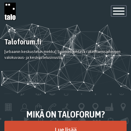
Toggle
Navigatio
Taloforum.fi
[urbaanin keskustelun mekka] Suomen johtava rakentamisaiheinen
valokuvaus- ja keskustelusivusto.
MIKÄ ON TALOFORUM?
Lue lisää