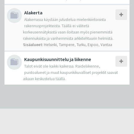
Alakerta
Alakerrassa käydään jutustelua mielenkiintoisista
rakennusprojekteista. Täällä ei välitetä
korkeusennätyksistä vaan iloitaan myös pienemmistä
rakennuksista ja vanhemmista arkkitehtuurin helmistä.
Sisäalueet:
Helsinki
,
Tampere
,
Turku
,
Espoo
,
Vantaa
Kaupunkisuunnittelu ja liikenne
Talot eivät ole kaikki kaikessa. Raideliikenne,
puistoalueet ja muut kaupunkikuvalliset projektit saavat
aikaan keskustelua täällä.