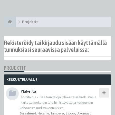
Projektit
Rekisteröidy tai kirjaudu sisään käyttämällä
tunnuksiasi seuraavissa palveluissa:
PROJEKTIT
KESKUSTELUALUE
Yläkerta
Tornitaloja - lisää tornitaloja! Yläkerrassa keskustelua
kaikesta korkeisiin taloihin liittyvästä ja korkeuksiin
kohoavista uudisrakennuksista.
Sisäalueet:
Helsinki
,
Tampere
,
Espoo
,
Ulkomaat