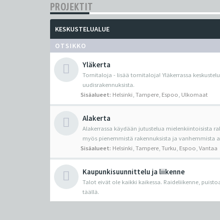
PROJEKTIT
KESKUSTELUALUE
OTSIKKO
Yläkerta
Tornitaloja - lisää tornitaloja! Yläkerrassa keskustel
uudisrakennuksista.
Sisäalueet:
Helsinki
,
Tampere
,
Espoo
,
Ulkomaat
Alakerta
Alakerrassa käydään jutustelua mielenkiintoisista ra
myös pienemmistä rakennuksista ja vanhemmista ark
Sisäalueet:
Helsinki
,
Tampere
,
Turku
,
Espoo
,
Vantaa
Kaupunkisuunnittelu ja liikenne
Talot eivät ole kaikki kaikessa. Raideliikenne, puist
täällä.