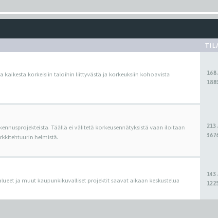
TIL
168
ua kaikesta korkeisiin taloihin liittyvästä ja korkeuksiin kohoavista
1889
213
kennusprojekteista. Täällä ei välitetä korkeusennätyksistä vaan iloitaan
3676
kitehtuurin helmistä.
143
oalueet ja muut kaupunkikuvalliset projektit saavat aikaan keskustelua
1225