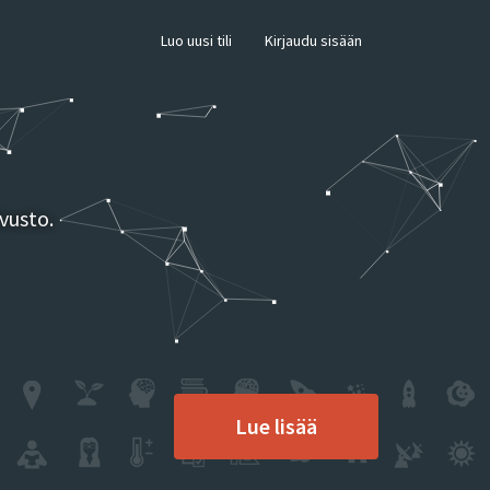
×
Luo uusi tili
Kirjaudu sisään
vusto.
Lue lisää