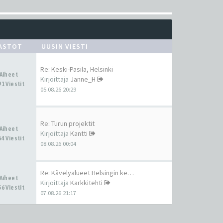
ASTOT
UUSIN VIESTI
Re: Keski-Pasila, Helsinki
 Aiheet
Kirjoittaja
Janne_H
1 Viestit
05.08.26 20:29
Re: Turun projektit
 Aiheet
Kirjoittaja
Kantti
4 Viestit
08.08.26 00:04
Re: Kävelyalueet Helsingin ke…
 Aiheet
Kirjoittaja
Karkkitehti
6 Viestit
07.08.26 21:17