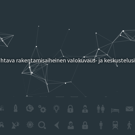
tava rakentamisaiheinen valokuvaus- ja keskustelusi