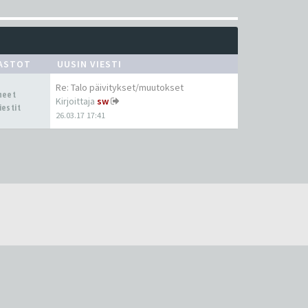
ASTOT
UUSIN VIESTI
Re: Talo päivitykset/muutokset
iheet
Kirjoittaja
sw
iestit
26.03.17 17:41