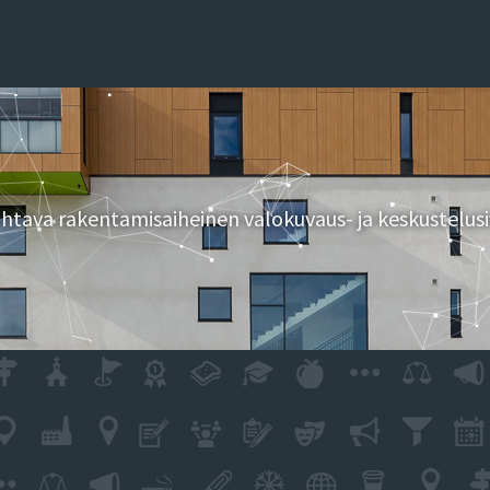
tava rakentamisaiheinen valokuvaus- ja keskustelusi