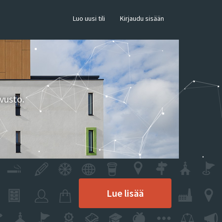
×
Luo uusi tili
Kirjaudu sisään
vusto.
Lue lisää