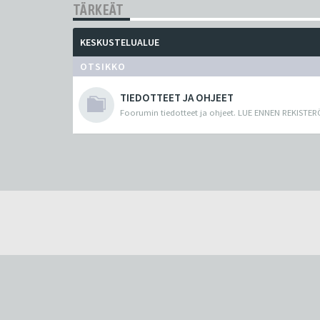
TÄRKEÄT
KESKUSTELUALUE
OTSIKKO
TIEDOTTEET JA OHJEET
Foorumin tiedotteet ja ohjeet. LUE ENNEN REKISTER