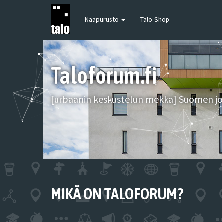
Naapurusto
Talo-Shop
Taloforum.fi
[urbaanin keskustelun mekka] Suomen joh
MIKÄ ON TALOFORUM?