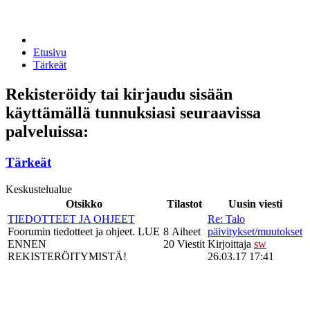
Etusivu
Tärkeät
Rekisteröidy tai kirjaudu sisään
käyttämällä tunnuksiasi seuraavissa
palveluissa:
Tärkeät
Keskustelualue
Otsikko
Tilastot
Uusin viesti
TIEDOTTEET JA OHJEET
Re: Talo
Foorumin tiedotteet ja ohjeet. LUE
8 Aiheet
päivitykset/muutokset
ENNEN
20 Viestit
Kirjoittaja
sw
REKISTERÖITYMISTÄ!
26.03.17 17:41