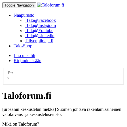
Toggle Navigation
Naapurusto
Talo@Facebook
Talo@Instagram
Talo@Youtube
Talo@Linkedin
Pilvenpiirtaja.fi
Talo-Shop
Luo uusi tili
Kirjaudu sisään
×
Taloforum.fi
[urbaanin keskustelun mekka] Suomen johtava rakentamisaiheinen
valokuvaus- ja keskustelusivusto.
Mikä on Taloforum?