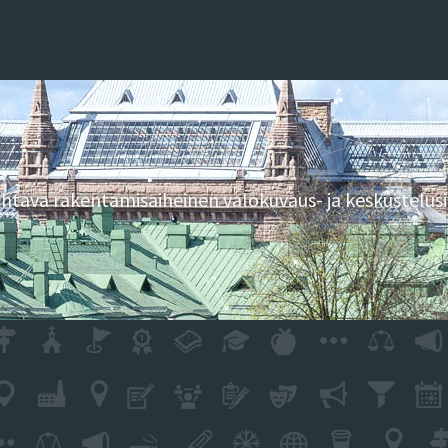
tava rakentamisaiheinen valokuvaus- ja keskustelusi