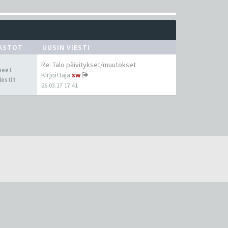
ASTOT
UUSIN VIESTI
Re: Talo päivitykset/muutokset
iheet
Kirjoittaja
sw
iestit
26.03.17 17:41