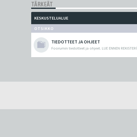
TÄRKEÄT
KESKUSTELUALUE
OTSIKKO
TIEDOTTEET JA OHJEET
Foorumin tiedotteet ja ohjeet. LUE ENNEN REKISTER