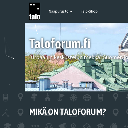
Naapurusto
Talo-Shop
Taloforum.fi
[urbaanin keskustelun mekka] Suomen joh
MIKÄ ON TALOFORUM?