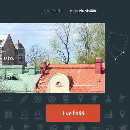
×
Luo uusi tili
Kirjaudu sisään
vusto.
Lue lisää