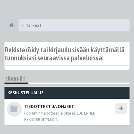
Tärkeät
Rekisteröidy tai kirjaudu sisään käyttämällä
tunnuksiasi seuraavissa palveluissa:
TÄRKEÄT
KESKUSTELUALUE
TIEDOTTEET JA OHJEET
Foorumin tiedotteet ja ohjeet. LUE ENNEN
REKISTERÖITYMISTÄ!