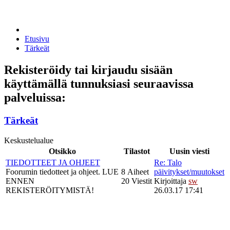
Etusivu
Tärkeät
Rekisteröidy tai kirjaudu sisään
käyttämällä tunnuksiasi seuraavissa
palveluissa:
Tärkeät
Keskustelualue
Otsikko
Tilastot
Uusin viesti
TIEDOTTEET JA OHJEET
Re: Talo
Foorumin tiedotteet ja ohjeet. LUE
8 Aiheet
päivitykset/muutokset
ENNEN
20 Viestit
Kirjoittaja
sw
REKISTERÖITYMISTÄ!
26.03.17 17:41