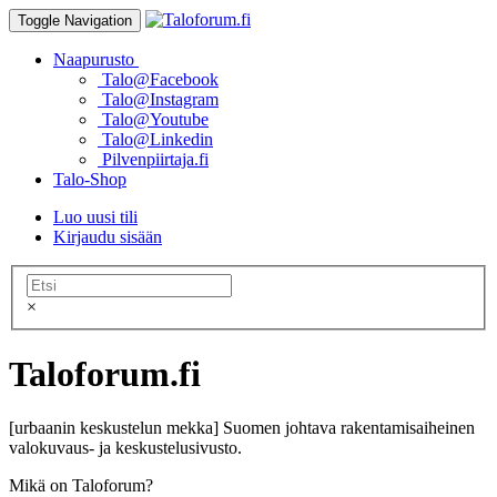
Toggle Navigation
Naapurusto
Talo@Facebook
Talo@Instagram
Talo@Youtube
Talo@Linkedin
Pilvenpiirtaja.fi
Talo-Shop
Luo uusi tili
Kirjaudu sisään
×
Taloforum.fi
[urbaanin keskustelun mekka] Suomen johtava rakentamisaiheinen
valokuvaus- ja keskustelusivusto.
Mikä on Taloforum?