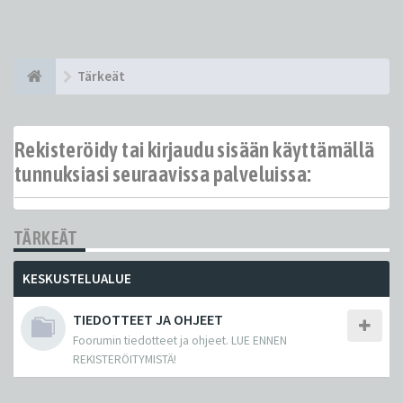
Tärkeät
Rekisteröidy tai kirjaudu sisään käyttämällä
tunnuksiasi seuraavissa palveluissa:
TÄRKEÄT
KESKUSTELUALUE
TIEDOTTEET JA OHJEET
Foorumin tiedotteet ja ohjeet. LUE ENNEN
REKISTERÖITYMISTÄ!