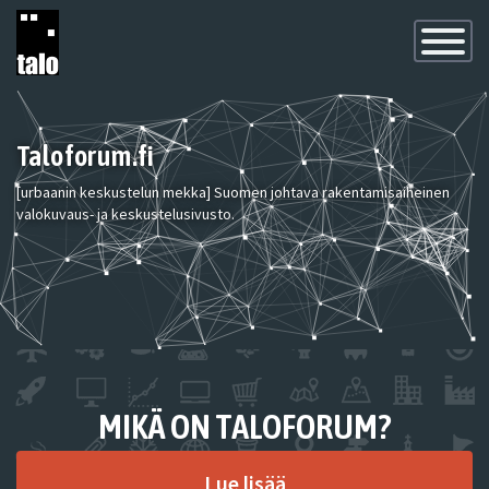
Toggle
Navigatio
Taloforum.fi
[urbaanin keskustelun mekka] Suomen johtava rakentamisaiheinen
valokuvaus- ja keskustelusivusto.
MIKÄ ON TALOFORUM?
Lue lisää