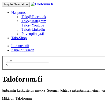
Toggle Navigation
Naapurusto
Talo@Facebook
Talo@Instagram
Talo@Youtube
Talo@Linkedin
Pilvenpiirtaja.fi
Talo-Shop
Luo uusi tili
Kirjaudu sisään
×
Taloforum.fi
[urbaanin keskustelun mekka] Suomen johtava rakentamisaiheinen val
Mikä on Taloforum?