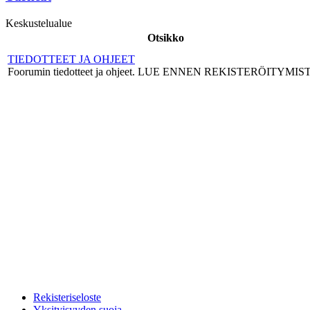
Keskustelualue
Otsikko
TIEDOTTEET JA OHJEET
Foorumin tiedotteet ja ohjeet. LUE ENNEN REKISTERÖITYMIS
Rekisteriseloste
Yksityisyyden suoja