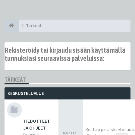
Tärkeät
Rekisteröidy tai kirjaudu sisään käyttämällä
tunnuksiasi seuraavissa palveluissa:
TÄRKEÄT
KESKUSTELUALUE
TIEDOTTEET
JA OHJEET
Re: Talo päivitykset/muut
8 Aiheet
Foorumin