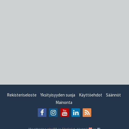
Rekisteriseloste
Yksityisyyden suoja
Käyttöehdot
Säännöt
Mainonta
Moottorina
phpBB
ja
SiteSplat
, täynnä
ja