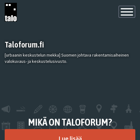
Toggle
Navigatio
Taloforum.fi
[urbaanin keskustelun mekka] Suomen johtava rakentamisaiheinen
valokuvaus- ja keskustelusivusto.
MIKÄ ON TALOFORUM?
Lue lisää