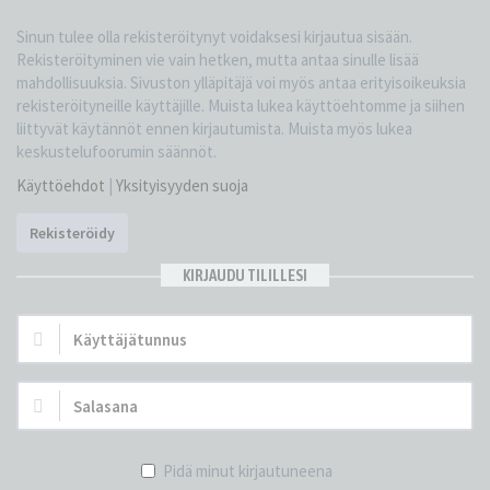
Sinun tulee olla rekisteröitynyt voidaksesi kirjautua sisään.
Rekisteröityminen vie vain hetken, mutta antaa sinulle lisää
mahdollisuuksia. Sivuston ylläpitäjä voi myös antaa erityisoikeuksia
rekisteröityneille käyttäjille. Muista lukea käyttöehtomme ja siihen
liittyvät käytännöt ennen kirjautumista. Muista myös lukea
keskustelufoorumin säännöt.
Käyttöehdot
|
Yksityisyyden suoja
Rekisteröidy
KIRJAUDU TILILLESI
Käyttäjätunnus:
Salasana:
Pidä minut kirjautuneena