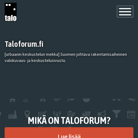
Toggle
Navigatio
Taloforum.fi
[urbaanin keskustelun mekka] Suomen johtava rakentamisaiheinen
valokuvaus- ja keskustelusivusto.
MIKÄ ON TALOFORUM?
Lue lisää