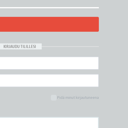
KIRJAUDU TILILLESI
Pidä minut kirjautuneena