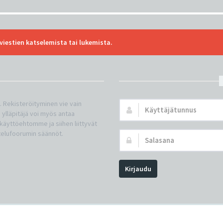
viestien katselemista tai lukemista.
n. Rekisteröityminen vie vain
Käyttäjätunnus:
 ylläpitäjä voi myös antaa
a käyttöehtomme ja siihen liittyvät
telufoorumin säännöt.
Salasana:
Kirjaudu