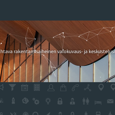
tava rakentamisaiheinen valokuvaus- ja keskustelusi