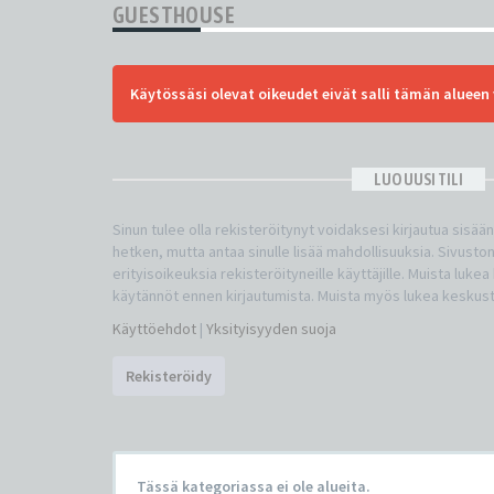
GUESTHOUSE
Käytössäsi olevat oikeudet eivät salli tämän alueen 
LUO UUSI TILI
Sinun tulee olla rekisteröitynyt voidaksesi kirjautua sisää
hetken, mutta antaa sinulle lisää mahdollisuuksia. Sivuston
erityisoikeuksia rekisteröityneille käyttäjille. Muista luke
käytännöt ennen kirjautumista. Muista myös lukea keskus
Käyttöehdot
|
Yksityisyyden suoja
Rekisteröidy
Tässä kategoriassa ei ole alueita.