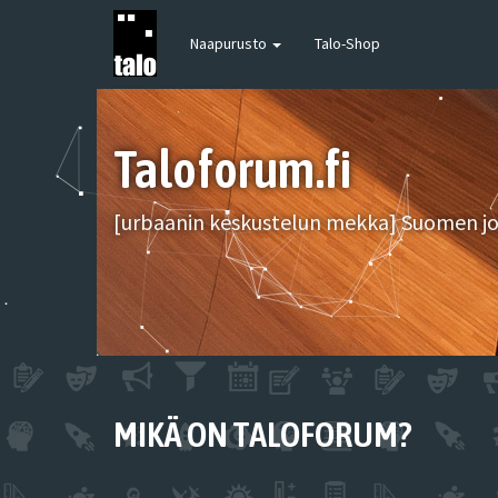
Naapurusto
Talo-Shop
Taloforum.fi
[urbaanin keskustelun mekka] Suomen joh
MIKÄ ON TALOFORUM?