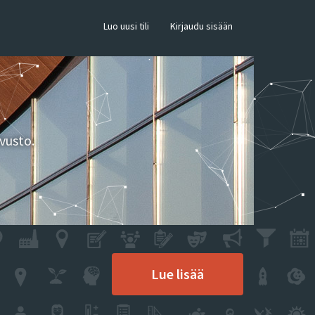
×
Luo uusi tili
Kirjaudu sisään
vusto.
Lue lisää