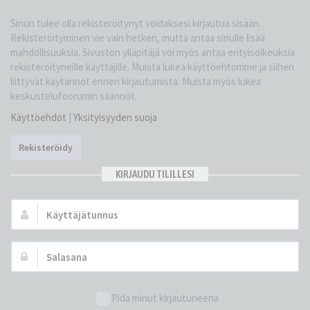
Sinun tulee olla rekisteröitynyt voidaksesi kirjautua sisään.
Rekisteröityminen vie vain hetken, mutta antaa sinulle lisää
mahdollisuuksia. Sivuston ylläpitäjä voi myös antaa erityisoikeuksia
rekisteröityneille käyttäjille. Muista lukea käyttöehtomme ja siihen
liittyvät käytännöt ennen kirjautumista. Muista myös lukea
keskustelufoorumin säännöt.
Käyttöehdot
|
Yksityisyyden suoja
Rekisteröidy
KIRJAUDU TILILLESI
Käyttäjätunnus:
Salasana:
Pidä minut kirjautuneena