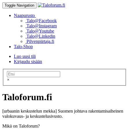
Toggle Navigation
Naapurusto
Talo@Facebook
Talo@Instagram
Talo@Youtube
Talo@Linkedin
Pilvenpiirtaja.fi
Talo-Shop
Luo uusi tili
Kirjaudu sisään
×
Taloforum.fi
[urbaanin keskustelun mekka] Suomen johtava rakentamisaiheinen
valokuvaus- ja keskustelusivusto.
Mikä on Taloforum?