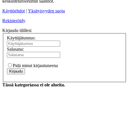
keskustelufoorumin säännöt.
Käyttöehdot
|
Yksityisyyden suoja
Rekisteröidy
Kirjaudu tilillesi
Käyttäjätunnus:
Salasana:
Pidä minut kirjautuneena
Kirjaudu
Tässä kategoriassa ei ole alueita.