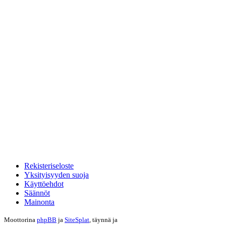
Rekisteriseloste
Yksityisyyden suoja
Käyttöehdot
Säännöt
Mainonta
Moottorina
phpBB
ja
SiteSplat
, täynnä
ja