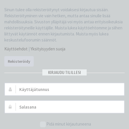
Sinun tulee olla rekisteröitynyt voidaksesi kirjautua sisään.
Rekisteröityminen vie vain hetken, mutta antaa sinulle lisää
mahdollisuuksia. Sivuston ylläpitäjä voi myös antaa erityisoikeuksia
rekisteröityneille käyttäjille. Muista lukea käyttöehtomme ja siihen
liittyvät käytännöt ennen kirjautumista. Muista myös lukea
keskustelufoorumin säännöt.
Käyttöehdot
|
Yksityisyyden suoja
Rekisteröidy
KIRJAUDU TILILLESI
Käyttäjätunnus:
Salasana:
Pidä minut kirjautuneena