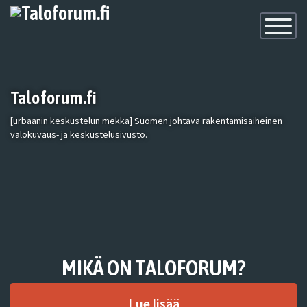
Toggle
Navigatio
Taloforum.fi
[urbaanin keskustelun mekka] Suomen johtava rakentamisaiheinen
valokuvaus- ja keskustelusivusto.
MIKÄ ON TALOFORUM?
Lue lisää