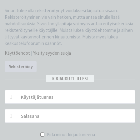
Sinun tulee olla rekisteröitynyt voidaksesi kirjautua sisään.
Rekisteröityminen vie vain hetken, mutta antaa sinulle lisää
mahdollisuuksia. Sivuston ylläpitäjä voi myös antaa erityisoikeuksia
rekisteröityneille käyttäjille. Muista lukea käyttöehtomme ja siihen
liittyvät käytännöt ennen kirjautumista. Muista myös lukea
keskustelufoorumin säännöt.
Käyttöehdot
|
Yksityisyyden suoja
Rekisteröidy
KIRJAUDU TILILLESI
Käyttäjätunnus:
Salasana:
Pidä minut kirjautuneena