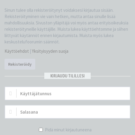
Sinun tulee olla rekisteröitynyt voidaksesi kirjautua sisään.
Rekisteröityminen vie vain hetken, mutta antaa sinulle lisää
mahdollisuuksia. Sivuston ylläpitäjä voi myös antaa erityisoikeuksia
rekisteröityneille käyttäjille. Muista lukea käyttöehtomme ja siihen
liittyvät käytännöt ennen kirjautumista. Muista myös lukea
keskustelufoorumin säännöt.
Käyttöehdot
|
Yksityisyyden suoja
Rekisteröidy
KIRJAUDU TILILLESI
Käyttäjätunnus:
Salasana:
Pidä minut kirjautuneena