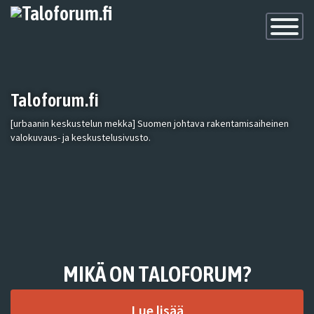
Toggle
Navigatio
Taloforum.fi
[urbaanin keskustelun mekka] Suomen johtava rakentamisaiheinen
valokuvaus- ja keskustelusivusto.
MIKÄ ON TALOFORUM?
Lue lisää