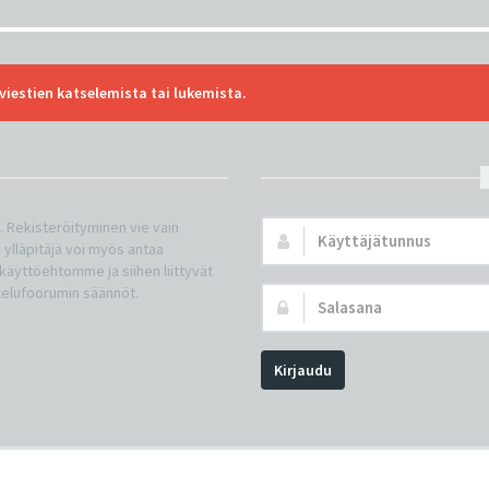
viestien katselemista tai lukemista.
n. Rekisteröityminen vie vain
Käyttäjätunnus:
 ylläpitäjä voi myös antaa
a käyttöehtomme ja siihen liittyvät
telufoorumin säännöt.
Salasana:
Kirjaudu