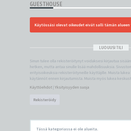
GUESTHOUSE
Käytössäsi olevat oikeudet eivät salli tämän alueen 
LUO UUSI TILI
Sinun tulee olla rekisteröitynyt voidaksesi kirjautua sisää
hetken, mutta antaa sinulle lisää mahdollisuuksia. Sivuston
erityisoikeuksia rekisteröityneille käyttäjille. Muista luke
käytännöt ennen kirjautumista. Muista myös lukea keskus
Käyttöehdot
|
Yksityisyyden suoja
Rekisteröidy
Tässä kategoriassa ei ole alueita.