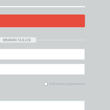
KIRJAUDU TILILLESI
Pidä minut kirjautuneena