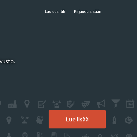
×
Luo uusi tili
Kirjaudu sisään
vusto.
Lue lisää