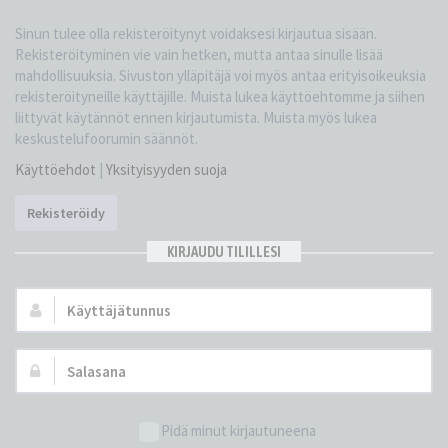
Sinun tulee olla rekisteröitynyt voidaksesi kirjautua sisään.
Rekisteröityminen vie vain hetken, mutta antaa sinulle lisää
mahdollisuuksia. Sivuston ylläpitäjä voi myös antaa erityisoikeuksia
rekisteröityneille käyttäjille. Muista lukea käyttöehtomme ja siihen
liittyvät käytännöt ennen kirjautumista. Muista myös lukea
keskustelufoorumin säännöt.
Käyttöehdot
|
Yksityisyyden suoja
Rekisteröidy
KIRJAUDU TILILLESI
Käyttäjätunnus:
Salasana:
Pidä minut kirjautuneena