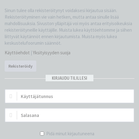
Sinun tulee olla rekisteröitynyt voidaksesi kirjautua sisään.
Rekisteröityminen vie vain hetken, mutta antaa sinulle lisää
mahdollisuuksia. Sivuston ylläpitäjä voi myös antaa erityisoikeuksia
rekisteröityneille käyttäjille. Muista lukea käyttöehtomme ja siihen
liittyvät käytännöt ennen kirjautumista. Muista myös lukea
keskustelufoorumin säännöt.
Käyttöehdot
|
Yksityisyyden suoja
Rekisteröidy
KIRJAUDU TILILLESI
Käyttäjätunnus:
Salasana:
Pidä minut kirjautuneena