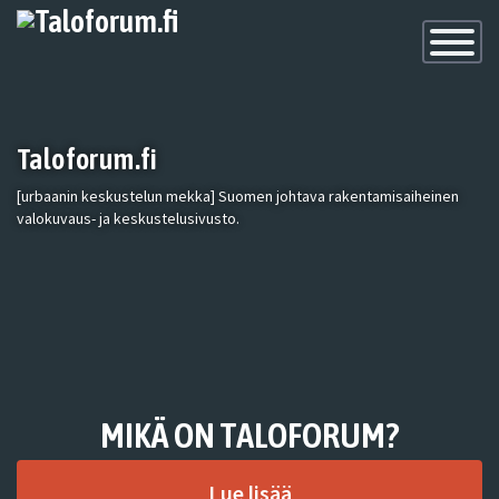
Toggle
Navigatio
Taloforum.fi
[urbaanin keskustelun mekka] Suomen johtava rakentamisaiheinen
valokuvaus- ja keskustelusivusto.
MIKÄ ON TALOFORUM?
Lue lisää