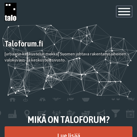
Toggle
Navigatio
Taloforum.fi
[urbaanin keskustelun mekka] Suomen johtava rakentamisaiheinen
valokuvaus- ja keskustelusivusto.
MIKÄ ON TALOFORUM?
Lue lisää