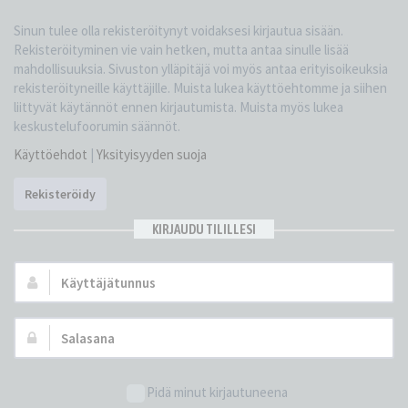
Sinun tulee olla rekisteröitynyt voidaksesi kirjautua sisään.
Rekisteröityminen vie vain hetken, mutta antaa sinulle lisää
mahdollisuuksia. Sivuston ylläpitäjä voi myös antaa erityisoikeuksia
rekisteröityneille käyttäjille. Muista lukea käyttöehtomme ja siihen
liittyvät käytännöt ennen kirjautumista. Muista myös lukea
keskustelufoorumin säännöt.
Käyttöehdot
|
Yksityisyyden suoja
Rekisteröidy
KIRJAUDU TILILLESI
Käyttäjätunnus:
Salasana:
Pidä minut kirjautuneena