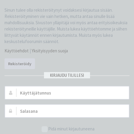
Sinun tulee olla rekisteröitynyt voidaksesi kirjautua sisään.
Rekisteröityminen vie vain hetken, mutta antaa sinulle lisää
mahdollisuuksia. Sivuston ylläpitäjä voi myös antaa erityisoikeuksia
rekisteröityneille käyttäjille. Muista lukea käyttöehtomme ja siihen
liittyvät käytännöt ennen kirjautumista. Muista myös lukea
keskustelufoorumin säännöt.
Käyttöehdot
|
Yksityisyyden suoja
Rekisteröidy
KIRJAUDU TILILLESI
Käyttäjätunnus:
Salasana:
Pidä minut kirjautuneena