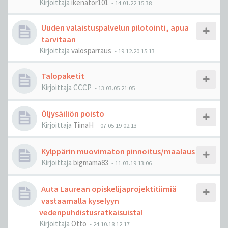
Kirjoittaja
ikenator101
-
14.01.22 15:38
Uuden valaistuspalvelun pilotointi, apua
tarvitaan
Kirjoittaja
valosparraus
-
19.12.20 15:13
Talopaketit
Kirjoittaja
CCCP
-
13.03.05 21:05
Öljysäiliön poisto
Kirjoittaja
TiinaH
-
07.05.19 02:13
Kylppärin muovimaton pinnoitus/maalaus
Kirjoittaja
bigmama83
-
11.03.19 13:06
Auta Laurean opiskelijaprojektitiimiä
vastaamalla kyselyyn
vedenpuhdistusratkaisuista!
Kirjoittaja
Otto
-
24.10.18 12:17