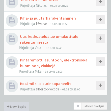
Kirjoittaja
Nikolas
-
03.08.09 23:20
Piha- ja puutarharakentaminen
Kirjoittaja
16valve
-
16.07.08 11:50
Uusi keskustelualue omakotitalo-
rakentamisesta
Kirjoittaja
Vola
-
13.10.08 14:45
Pintaremotti asuntoon, elektroniikka
huomioon, vinkkejä...
Kirjoittaja
Mika
-
18.09.06 16:03
Kesämökille aurinkopaneelit
Kirjoittaja
albertobroccoli
-
09.02.05 23:00
50 viestiketjua
New Topic