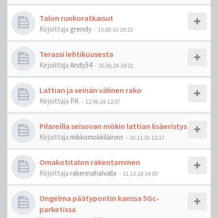
Talon runkoratkaisut
Kirjoittaja
grendy
-
15.03.10 19:25
Terassi lehtikuusesta
Kirjoittaja
Andy54
-
25.06.24 18:21
Lattian ja seinän välinen rako
Kirjoittaja
PK
-
12.06.24 12:57
Pilareilla seisovan mökin lattian lisäeristys
Kirjoittaja
mikkomokkilainen
-
23.11.23 12:17
Omakotitalon rakentaminen
Kirjoittaja
rakennahalvalla
-
11.12.18 14:03
Ongelma päätypontin kanssa 5Gc-
parketissa