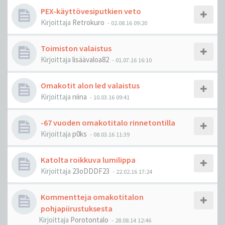
PEX-käyttövesiputkien veto
Kirjoittaja
Retrokuro
-
02.08.16 09:20
Toimiston valaistus
Kirjoittaja
lisäävaloa82
-
01.07.16 16:10
Omakotit alon led valaistus
Kirjoittaja
niina
-
10.03.16 09:41
-67 vuoden omakotitalo rinnetontilla
Kirjoittaja
p0ks
-
08.03.16 11:39
Katolta roikkuva lumilippa
Kirjoittaja
23oDDDF23
-
22.02.16 17:24
Kommentteja omakotitalon
pohjapiirustuksesta
Kirjoittaja
Porotontalo
-
28.08.14 12:46