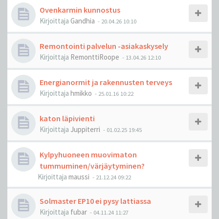
Ovenkarmin kunnostus
Kirjoittaja
Gandhia
-
20.04.26 10:10
Remontointi palvelun -asiakaskysely
Kirjoittaja
RemonttiRoope
-
13.04.26 12:10
Energianormit ja rakennusten terveys
Kirjoittaja
hmikko
-
25.01.16 10:22
katon läpivienti
Kirjoittaja
Juppiterri
-
01.02.25 19:45
Kylpyhuoneen muovimaton
tummuminen/värjäytyminen?
Kirjoittaja
maussi
-
21.12.24 09:22
Solmaster EP10 ei pysy lattiassa
Kirjoittaja
fubar
-
04.11.24 11:27