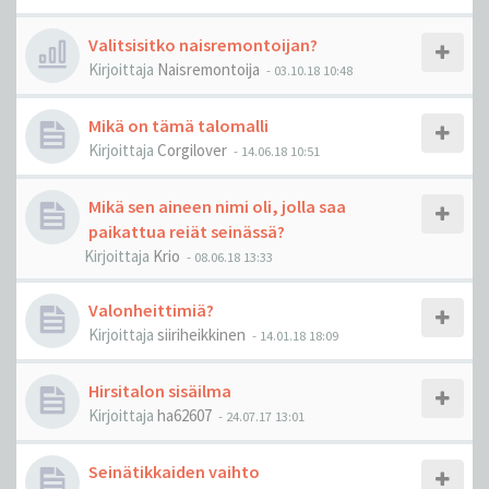
Valitsisitko naisremontoijan?
Kirjoittaja
Naisremontoija
-
03.10.18 10:48
Mikä on tämä talomalli
Kirjoittaja
Corgilover
-
14.06.18 10:51
Mikä sen aineen nimi oli, jolla saa
paikattua reiät seinässä?
Kirjoittaja
Krio
-
08.06.18 13:33
Valonheittimiä?
Kirjoittaja
siiriheikkinen
-
14.01.18 18:09
Hirsitalon sisäilma
Kirjoittaja
ha62607
-
24.07.17 13:01
Seinätikkaiden vaihto