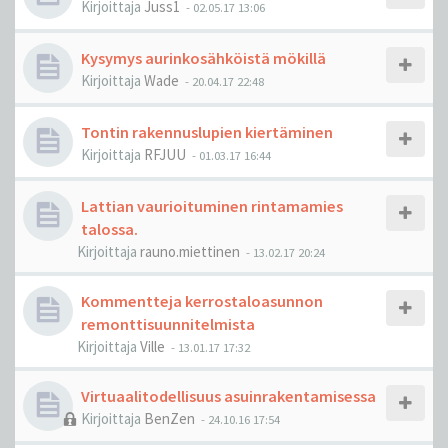
Kirjoittaja
Juss1
-
02.05.17 13:06
Kysymys aurinkosähköistä mökillä
Kirjoittaja
Wade
-
20.04.17 22:48
Tontin rakennuslupien kiertäminen
Kirjoittaja
RFJUU
-
01.03.17 16:44
Lattian vaurioituminen rintamamies
talossa.
Kirjoittaja
rauno.miettinen
-
13.02.17 20:24
Kommentteja kerrostaloasunnon
remonttisuunnitelmista
Kirjoittaja
Ville
-
13.01.17 17:32
Virtuaalitodellisuus asuinrakentamisessa
Kirjoittaja
BenZen
-
24.10.16 17:54