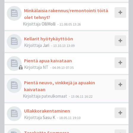
Minkälaisia rakennus/remontointi töitä
olet tehnyt?
Kirjoittaja
OlliMolli
-
11.08.05 13:26
Kellarit hyötykäyttöön
Kirjoittaja
Jari
-
13.10.13 13:09
Pientä apua kaivataan
Kirjoittaja
NT
-
04.09.13 07:35
Pientä neuvo, vinkkejä ja apuakin
kaivataan
Kirjoittaja
pateulkomaat
-
13.06.11 16:22
Ullakkorakentaminen
Kirjoittaja
Sasu K
-
18.05.11 19:10
Tasakatto Suomessa