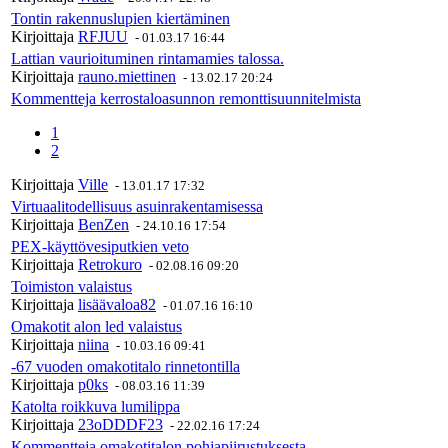
Tontin rakennuslupien kiertäminen
Kirjoittaja
RFJUU
-
01.03.17 16:44
Lattian vaurioituminen rintamamies talossa.
Kirjoittaja
rauno.miettinen
-
13.02.17 20:24
Kommentteja kerrostaloasunnon remonttisuunnitelmista
1
2
Kirjoittaja
Ville
-
13.01.17 17:32
Virtuaalitodellisuus asuinrakentamisessa
Kirjoittaja
BenZen
-
24.10.16 17:54
PEX-käyttövesiputkien veto
Kirjoittaja
Retrokuro
-
02.08.16 09:20
Toimiston valaistus
Kirjoittaja
lisäävaloa82
-
01.07.16 16:10
Omakotit alon led valaistus
Kirjoittaja
niina
-
10.03.16 09:41
-67 vuoden omakotitalo rinnetontilla
Kirjoittaja
p0ks
-
08.03.16 11:39
Katolta roikkuva lumilippa
Kirjoittaja
23oDDDF23
-
22.02.16 17:24
Kommentteja omakotitalon pohjapiirustuksesta