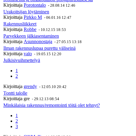
Kirjoittaja
Porotontalo
-
28.08.14 12:46
Urakoitsijan löytäminen
Kirjoittaja
Pirkko M
-
06.01.16 12:47
Rakennusliikkeet
Kirjoittaja
Robbe
-
10.12.15 18:53
Parvekkeen jälkiasentaminen
Kirjoittaja
Asunnonostaja
-
27.05.15 13:18
Ilman rakennuslupaa purettu väliseinä
Kirjoittaja
valo
-
19.05.15 12:20
Julkisivuihmettelyä
1
2
Kirjoittaja
grendy
-
12.05.10 20:42
Tontti talolle
Kirjoittaja
gre
-
29.12.13 08:54
Minkälaisia rakennus/remontointi töitä olet tehnyt?
1
2
3