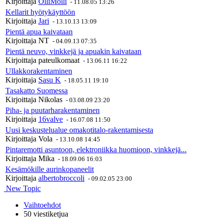
Kirjoittaja
OlliMolli
-
11.08.05 13:26
Kellarit hyötykäyttöön
Kirjoittaja
Jari
-
13.10.13 13:09
Pientä apua kaivataan
Kirjoittaja
NT
-
04.09.13 07:35
Pientä neuvo, vinkkejä ja apuakin kaivataan
Kirjoittaja
pateulkomaat
-
13.06.11 16:22
Ullakkorakentaminen
Kirjoittaja
Sasu K
-
18.05.11 19:10
Tasakatto Suomessa
Kirjoittaja
Nikolas
-
03.08.09 23:20
Piha- ja puutarharakentaminen
Kirjoittaja
16valve
-
16.07.08 11:50
Uusi keskustelualue omakotitalo-rakentamisesta
Kirjoittaja
Vola
-
13.10.08 14:45
Pintaremotti asuntoon, elektroniikka huomioon, vinkkejä...
Kirjoittaja
Mika
-
18.09.06 16:03
Kesämökille aurinkopaneelit
Kirjoittaja
albertobroccoli
-
09.02.05 23:00
New Topic
Vaihtoehdot
50 viestiketjua