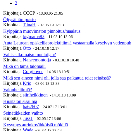
2
Kirjoittaja
CCCP
-
13.03.05 21:05
Öljysäiliön poisto
Kirjoittaja
TiinaH
-
07.05.19 02:13
Kylppärin muovimaton pinnoitus/maalaus
Kirjoittaja
bigmama83
-
11.03.19 13:06
Auta Laurean opiskelijaprojektitiimiä vastaamalla kyselyyn vedenpuhd
Kirjoittaja
Otto
-
24.10.18 12:17
Valitsisitko naisremontoijan?
Kirjoittaja
Naisremontoija
-
03.10.18 10:48
Mikä on tämä talomalli
Kirjoittaja
Corgilover
-
14.06.18 10:51
Mikä sen aineen nimi oli, jolla saa paikattua reiät seinässä?
Kirjoittaja
Krio
-
08.06.18 13:33
Valonheittimiä?
Kirjoittaja
siiriheikkinen
-
14.01.18 18:09
Hirsitalon sisäilma
Kirjoittaja
ha62607
-
24.07.17 13:01
Seinätikkaiden vaihto
Kirjoittaja
Juss1
-
02.05.17 13:06
Kysymys aurinkosähköistä mökillä
Kirjoittaja
Wade
-
20.04.17 22:48