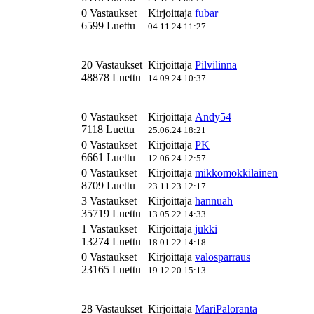
0 Vastaukset
Kirjoittaja
fubar
6599 Luettu
04.11.24 11:27
20 Vastaukset
Kirjoittaja
Pilvilinna
48878 Luettu
14.09.24 10:37
0 Vastaukset
Kirjoittaja
Andy54
7118 Luettu
25.06.24 18:21
0 Vastaukset
Kirjoittaja
PK
6661 Luettu
12.06.24 12:57
0 Vastaukset
Kirjoittaja
mikkomokkilainen
8709 Luettu
23.11.23 12:17
3 Vastaukset
Kirjoittaja
hannuah
35719 Luettu
13.05.22 14:33
1 Vastaukset
Kirjoittaja
jukki
13274 Luettu
18.01.22 14:18
0 Vastaukset
Kirjoittaja
valosparraus
23165 Luettu
19.12.20 15:13
28 Vastaukset
Kirjoittaja
MariPaloranta