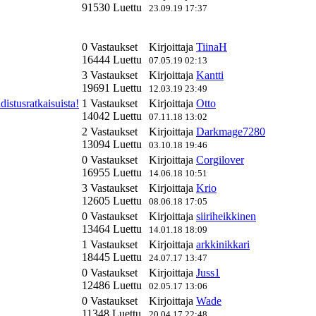
91530 Luettu
23.09.19 17:37
0 Vastaukset
Kirjoittaja
TiinaH
16444 Luettu
07.05.19 02:13
3 Vastaukset
Kirjoittaja
Kantti
19691 Luettu
12.03.19 23:49
istusratkaisuista!
1 Vastaukset
Kirjoittaja
Otto
14042 Luettu
07.11.18 13:02
2 Vastaukset
Kirjoittaja
Darkmage7280
13094 Luettu
03.10.18 19:46
0 Vastaukset
Kirjoittaja
Corgilover
16955 Luettu
14.06.18 10:51
3 Vastaukset
Kirjoittaja
Krio
12605 Luettu
08.06.18 17:05
0 Vastaukset
Kirjoittaja
siiriheikkinen
13464 Luettu
14.01.18 18:09
1 Vastaukset
Kirjoittaja
arkkinikkari
18445 Luettu
24.07.17 13:47
0 Vastaukset
Kirjoittaja
Juss1
12486 Luettu
02.05.17 13:06
0 Vastaukset
Kirjoittaja
Wade
11348 Luettu
20.04.17 22:48