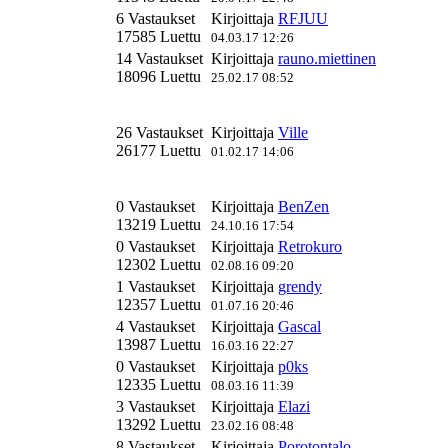
6 Vastaukset
Kirjoittaja
RFJUU
17585 Luettu
04.03.17 12:26
14 Vastaukset
Kirjoittaja
rauno.miettinen
18096 Luettu
25.02.17 08:52
26 Vastaukset
Kirjoittaja
Ville
26177 Luettu
01.02.17 14:06
0 Vastaukset
Kirjoittaja
BenZen
13219 Luettu
24.10.16 17:54
0 Vastaukset
Kirjoittaja
Retrokuro
12302 Luettu
02.08.16 09:20
1 Vastaukset
Kirjoittaja
grendy
12357 Luettu
01.07.16 20:46
4 Vastaukset
Kirjoittaja
Gascal
13987 Luettu
16.03.16 22:27
0 Vastaukset
Kirjoittaja
p0ks
12335 Luettu
08.03.16 11:39
3 Vastaukset
Kirjoittaja
Elazi
13292 Luettu
23.02.16 08:48
8 Vastaukset
Kirjoittaja
Porotontalo