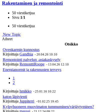
Rakentaminen ja remontointi
50 viestiketjua
Sivu
1
/
1
50 viestiketjua
New Topic
Aiheet
Otsikko
Ovenkarmin kunnostus
Kirjoittaja
Gandhia
-
20.04.26 10:10
Remontointi palvelun -asiakaskysely
Kirjoittaja
RemonttiRoope
-
13.04.26 12:10
Energianormit ja rakennusten terveys
1
2
Kirjoittaja
hmikko
-
25.01.16 10:22
katon läpivienti
Kirjoittaja
Juppiterri
-
01.02.25 19:45
Kylpyhuoneen muovimaton tummuminen/värjäytyminen?
Kirjoittaja
maussi
-
21.12.24 09:22