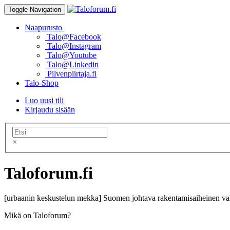
Toggle Navigation
Naapurusto
Talo@Facebook
Talo@Instagram
Talo@Youtube
Talo@Linkedin
Pilvenpiirtaja.fi
Talo-Shop
Luo uusi tili
Kirjaudu sisään
×
Taloforum.fi
[urbaanin keskustelun mekka] Suomen johtava rakentamisaiheinen val
Mikä on Taloforum?