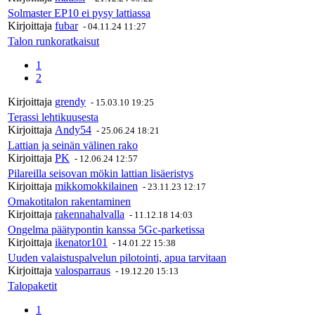
Solmaster EP10 ei pysy lattiassa
Kirjoittaja
fubar
-
04.11.24 11:27
Talon runkoratkaisut
1
2
Kirjoittaja
grendy
-
15.03.10 19:25
Terassi lehtikuusesta
Kirjoittaja
Andy54
-
25.06.24 18:21
Lattian ja seinän välinen rako
Kirjoittaja
PK
-
12.06.24 12:57
Pilareilla seisovan mökin lattian lisäeristys
Kirjoittaja
mikkomokkilainen
-
23.11.23 12:17
Omakotitalon rakentaminen
Kirjoittaja
rakennahalvalla
-
11.12.18 14:03
Ongelma päätypontin kanssa 5Gc-parketissa
Kirjoittaja
ikenator101
-
14.01.22 15:38
Uuden valaistuspalvelun pilotointi, apua tarvitaan
Kirjoittaja
valosparraus
-
19.12.20 15:13
Talopaketit
1