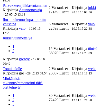
18:53
Parvekkeen jälkiasentaminen
2 Vastaukset
Kirjoittaja
jukki
Kirjoittaja
Asunnonostaja
17149 Luettu
28.05.15 08:56
-
27.05.15 13:18
Ilman rakennuslupaa purettu
väliseinä
5 Vastaukset
Kirjoittaja
valo
Kirjoittaja
valo
22593 Luettu
-
19.05.15
19.05.15 22:38
12:20
Julkisivuihmettelyä
1
15 Vastaukset
Kirjoittaja
töntsö
2
36070 Luettu
10.07.14 23:09
Kirjoittaja
grendy
-
12.05.10
20:42
Tontti talolle
2 Vastaukset
Kirjoittaja
weba
Kirjoittaja
gre
25007 Luettu
-
29.12.13 08:54
29.12.13 13:13
Minkälaisia
rakennus/remontointi töitä
olet tehnyt?
1
30 Vastaukset
Kirjoittaja
weba
2
72429 Luettu
12.11.13 21:50
3