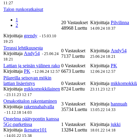
11:27
Talon runkoratkaisut
1
20 Vastaukset
Kirjoittaja
Pilvilinna
2
48968 Luettu
14.09.24 10:37
Kirjoittaja
grendy
-
15.03.10
19:25
Terassi lehtikuusesta
0 Vastaukset
Kirjoittaja
Andy54
Kirjoittaja
Andy54
-
25.06.24
7137 Luettu
25.06.24 18:21
18:21
Lattian ja seinän välinen rako
0 Vastaukset
Kirjoittaja
PK
Kirjoittaja
PK
6673 Luettu
-
12.06.24 12:57
12.06.24 12:57
Pilareilla seisovan mökin
lattian lisäeristys
0 Vastaukset
Kirjoittaja
mikkomokkil
Kirjoittaja
mikkomokkilainen
8724 Luettu
23.11.23 12:17
-
23.11.23 12:17
Omakotitalon rakentaminen
3 Vastaukset
Kirjoittaja
hannuah
Kirjoittaja
rakennahalvalla
35734 Luettu
13.05.22 14:33
-
11.12.18 14:03
Ongelma päätypontin kanssa
5Gc-parketissa
1 Vastaukset
Kirjoittaja
jukki
Kirjoittaja
ikenator101
13284 Luettu
18.01.22 14:18
-
14.01.22 15:38