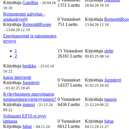
Kirjoittaja
Gandhia
-
20.04.26
1351 Luettu
20.04.26 10:10
10:10
Remontointi palvelun -
asiakaskysely
0 Vastaukset
Kirjoittaja
RemonttiRoo
Kirjoittaja
RemonttiRoope
751 Luettu
13.04.26 12:10
-
13.04.26 12:10
Energianormit ja rakennusten
terveys
1
15 Vastaukset
Kirjoittaja
slette
2
26181 Luettu
09.05.25 08:14
Kirjoittaja
hmikko
-
25.01.16
10:22
katon läpivienti
0 Vastaukset
Kirjoittaja
Juppiterri
Kirjoittaja
Juppiterri
14337 Luettu
01.02.25 19:45
-
01.02.25 19:45
Kylpyhuoneen muovimaton
tummuminen/värjäytyminen?
0 Vastaukset
Kirjoittaja
maussi
Kirjoittaja
maussi
6436 Luettu
-
21.12.24
21.12.24 09:22
09:22
Solmaster EP10 ei pysy
lattiassa
0 Vastaukset
Kirjoittaja
fubar
Kirjoittaja
fubar
6612 Luettu
-
04.11.24
04.11.24 11:27