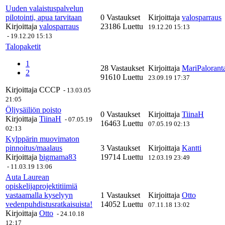
Uuden valaistuspalvelun
pilotointi, apua tarvitaan
0 Vastaukset
Kirjoittaja
valosparraus
Kirjoittaja
valosparraus
23186 Luettu
19.12.20 15:13
-
19.12.20 15:13
Talopaketit
1
28 Vastaukset
Kirjoittaja
MariPalorant
2
91610 Luettu
23.09.19 17:37
Kirjoittaja
CCCP
-
13.03.05
21:05
Öljysäiliön poisto
0 Vastaukset
Kirjoittaja
TiinaH
Kirjoittaja
TiinaH
-
07.05.19
16463 Luettu
07.05.19 02:13
02:13
Kylppärin muovimaton
pinnoitus/maalaus
3 Vastaukset
Kirjoittaja
Kantti
Kirjoittaja
bigmama83
19714 Luettu
12.03.19 23:49
-
11.03.19 13:06
Auta Laurean
opiskelijaprojektitiimiä
vastaamalla kyselyyn
1 Vastaukset
Kirjoittaja
Otto
vedenpuhdistusratkaisuista!
14052 Luettu
07.11.18 13:02
Kirjoittaja
Otto
-
24.10.18
12:17