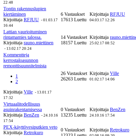
22:48
Tontin rakennuslupien
kiertäminen
6 Vastaukset
Kirjoittaja
RFJUU
Kirjoittaja
RFJUU
17613 Luettu
-
01.03.17
04.03.17 12:26
16:44
Lattian vaurioituminen
rintamamies talossa.
14 Vastaukset
Kirjoittaja
rauno.miettin
Kirjoittaja
rauno.miettinen
18157 Luettu
25.02.17 08:52
-
13.02.17 20:24
Kommentteja
kerrostaloasunnon
remonttisuunnitelmista
26 Vastaukset
Kirjoittaja
Ville
1
26263 Luettu
01.02.17 14:06
2
Kirjoittaja
Ville
-
13.01.17
17:32
Virtuaalitodellisuus
asuinrakentamisessa
0 Vastaukset
Kirjoittaja
BenZen
Kirjoittaja
BenZen
13235 Luettu
-
24.10.16
24.10.16 17:54
17:54
PEX-käyttövesiputkien veto
0 Vastaukset
Kirjoittaja
Retrokuro
Kirjoittaja
Retrokuro
12323 Luettu
02.08.16 09:20