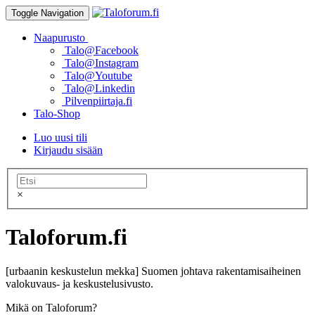
Toggle Navigation
Naapurusto
Talo@Facebook
Talo@Instagram
Talo@Youtube
Talo@Linkedin
Pilvenpiirtaja.fi
Talo-Shop
Luo uusi tili
Kirjaudu sisään
×
Taloforum.fi
[urbaanin keskustelun mekka] Suomen johtava rakentamisaiheinen
valokuvaus- ja keskustelusivusto.
Mikä on Taloforum?