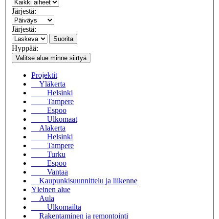
Järjestä:
Järjestä:
Suorita
Hyppää:
Valitse alue minne siirtyä
Projektit
Yläkerta
Helsinki
Tampere
Espoo
Ulkomaat
Alakerta
Helsinki
Tampere
Turku
Espoo
Vantaa
Kaupunkisuunnittelu ja liikenne
Yleinen alue
Aula
Ulkomailta
Rakentaminen ja remontointi