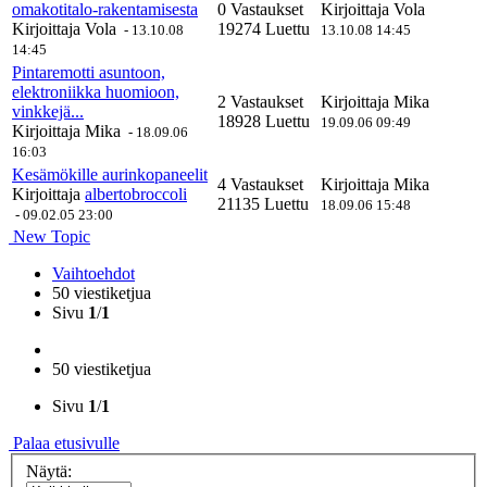
omakotitalo-rakentamisesta
0 Vastaukset
Kirjoittaja
Vola
Kirjoittaja
Vola
19274 Luettu
-
13.10.08
13.10.08 14:45
14:45
Pintaremotti asuntoon,
elektroniikka huomioon,
2 Vastaukset
Kirjoittaja
Mika
vinkkejä...
18928 Luettu
19.09.06 09:49
Kirjoittaja
Mika
-
18.09.06
16:03
Kesämökille aurinkopaneelit
4 Vastaukset
Kirjoittaja
Mika
Kirjoittaja
albertobroccoli
21135 Luettu
18.09.06 15:48
-
09.02.05 23:00
New Topic
Vaihtoehdot
50 viestiketjua
Sivu
1
/
1
50 viestiketjua
Sivu
1
/
1
Palaa etusivulle
Näytä: