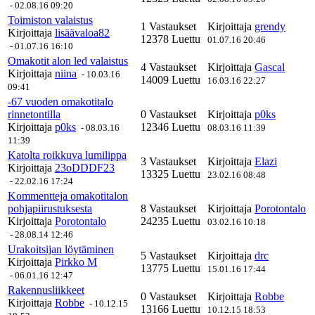
-
02.08.16 09:20
Toimiston valaistus
1 Vastaukset
Kirjoittaja
grendy
Kirjoittaja
lisäävaloa82
12378 Luettu
01.07.16 20:46
-
01.07.16 16:10
Omakotit alon led valaistus
4 Vastaukset
Kirjoittaja
Gascal
Kirjoittaja
niina
-
10.03.16
14009 Luettu
16.03.16 22:27
09:41
-67 vuoden omakotitalo
rinnetontilla
0 Vastaukset
Kirjoittaja
p0ks
Kirjoittaja
p0ks
12346 Luettu
-
08.03.16
08.03.16 11:39
11:39
Katolta roikkuva lumilippa
3 Vastaukset
Kirjoittaja
Elazi
Kirjoittaja
23oDDDF23
13325 Luettu
23.02.16 08:48
-
22.02.16 17:24
Kommentteja omakotitalon
pohjapiirustuksesta
8 Vastaukset
Kirjoittaja
Porotontalo
Kirjoittaja
Porotontalo
24235 Luettu
03.02.16 10:18
-
28.08.14 12:46
Urakoitsijan löytäminen
5 Vastaukset
Kirjoittaja
drc
Kirjoittaja
Pirkko M
13775 Luettu
15.01.16 17:44
-
06.01.16 12:47
Rakennusliikkeet
0 Vastaukset
Kirjoittaja
Robbe
Kirjoittaja
Robbe
-
10.12.15
13166 Luettu
10.12.15 18:53