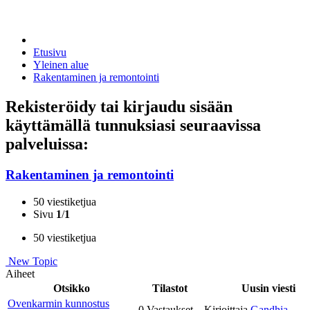
Etusivu
Yleinen alue
Rakentaminen ja remontointi
Rekisteröidy tai kirjaudu sisään
käyttämällä tunnuksiasi seuraavissa
palveluissa:
Rakentaminen ja remontointi
50 viestiketjua
Sivu
1
/
1
50 viestiketjua
New Topic
Aiheet
Otsikko
Tilastot
Uusin viesti
Ovenkarmin kunnostus
0 Vastaukset
Kirjoittaja
Gandhia