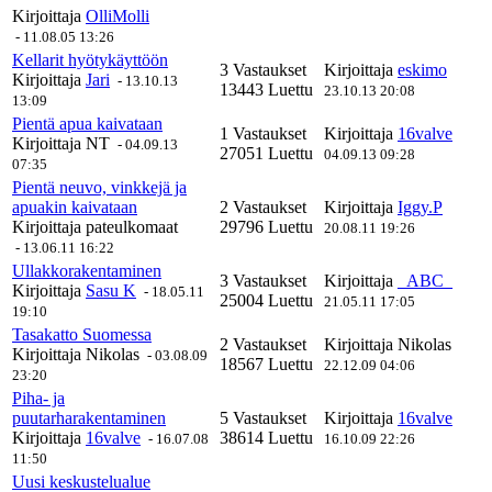
Kirjoittaja
OlliMolli
-
11.08.05 13:26
Kellarit hyötykäyttöön
3 Vastaukset
Kirjoittaja
eskimo
Kirjoittaja
Jari
-
13.10.13
13443 Luettu
23.10.13 20:08
13:09
Pientä apua kaivataan
1 Vastaukset
Kirjoittaja
16valve
Kirjoittaja
NT
-
04.09.13
27051 Luettu
04.09.13 09:28
07:35
Pientä neuvo, vinkkejä ja
apuakin kaivataan
2 Vastaukset
Kirjoittaja
Iggy.P
Kirjoittaja
pateulkomaat
29796 Luettu
20.08.11 19:26
-
13.06.11 16:22
Ullakkorakentaminen
3 Vastaukset
Kirjoittaja
_ABC_
Kirjoittaja
Sasu K
-
18.05.11
25004 Luettu
21.05.11 17:05
19:10
Tasakatto Suomessa
2 Vastaukset
Kirjoittaja
Nikolas
Kirjoittaja
Nikolas
-
03.08.09
18567 Luettu
22.12.09 04:06
23:20
Piha- ja
puutarharakentaminen
5 Vastaukset
Kirjoittaja
16valve
Kirjoittaja
16valve
38614 Luettu
-
16.07.08
16.10.09 22:26
11:50
Uusi keskustelualue