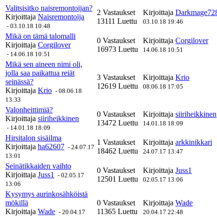
Valitsisitko naisremontoijan?
2 Vastaukset
Kirjoittaja
Darkmage72
Kirjoittaja
Naisremontoija
13111 Luettu
03.10.18 19:46
-
03.10.18 10:48
Mikä on tämä talomalli
0 Vastaukset
Kirjoittaja
Corgilover
Kirjoittaja
Corgilover
16973 Luettu
14.06.18 10:51
-
14.06.18 10:51
Mikä sen aineen nimi oli,
jolla saa paikattua reiät
3 Vastaukset
Kirjoittaja
Krio
seinässä?
12619 Luettu
08.06.18 17:05
Kirjoittaja
Krio
-
08.06.18
13:33
Valonheittimiä?
0 Vastaukset
Kirjoittaja
siiriheikkinen
Kirjoittaja
siiriheikkinen
13472 Luettu
14.01.18 18:09
-
14.01.18 18:09
Hirsitalon sisäilma
1 Vastaukset
Kirjoittaja
arkkinikkari
Kirjoittaja
ha62607
-
24.07.17
18462 Luettu
24.07.17 13:47
13:01
Seinätikkaiden vaihto
0 Vastaukset
Kirjoittaja
Juss1
Kirjoittaja
Juss1
-
02.05.17
12501 Luettu
02.05.17 13:06
13:06
Kysymys aurinkosähköistä
mökillä
0 Vastaukset
Kirjoittaja
Wade
Kirjoittaja
Wade
11365 Luettu
-
20.04.17
20.04.17 22:48