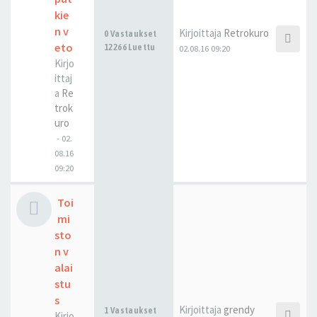
kie
n v
Kirjoittaja
Retrokuro
0 Vastaukset
eto
12266 Luettu
02.08.16 09:20
Kirjo
ittaj
a
Re
trok
uro
-
02.
08.16
09:20
Toi
mi
sto
n v
alai
stu
s
Kirjoittaja
grendy
1 Vastaukset
Kirjo