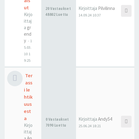
ais
ut
Kirjoittaja
Pilvilinna
20 Vastaukset
Kirjo
48802 Luettu
14.09.24 10:37
ittaj
a
gr
end
y
-
1
5.03.
10 1
9:25
Ter
ass
i le
htik
uus
est
a
Kirjoittaja
Andy54
0 Vastaukset
Kirjo
7090 Luettu
25.06.24 18:21
ittaj
a
An