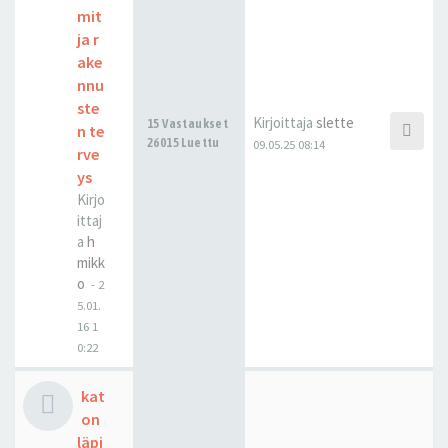
mit
ja r
ake
nnu
ste
Kirjoittaja
slette
15 Vastaukset
n te
26015 Luettu
09.05.25 08:14
rve
ys
Kirjo
ittaj
a
h
mikk
o
-
2
5.01.
16 1
0:22
kat
on
läpi