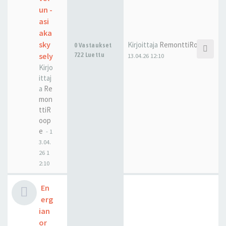
un -
asi
aka
sky
Kirjoittaja
RemonttiRoope
0 Vastaukset
sely
722 Luettu
13.04.26 12:10
Kirjo
ittaj
a
Re
mon
ttiR
oop
e
-
1
3.04.
26 1
2:10
En
erg
ian
or