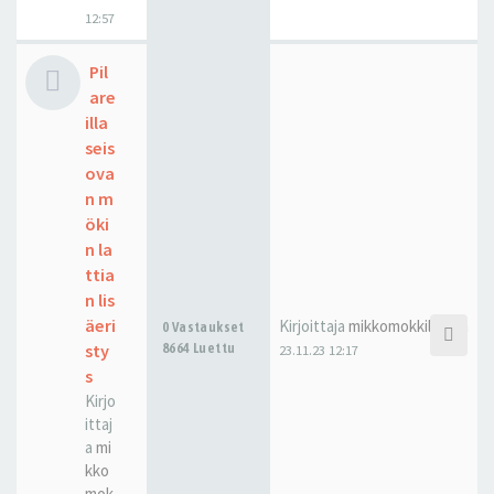
12:57
Pil
are
illa
seis
ova
n m
öki
n la
ttia
n lis
äeri
Kirjoittaja
mikkomokkilainen
0 Vastaukset
sty
8664 Luettu
23.11.23 12:17
s
Kirjo
ittaj
a
mi
kko
mok