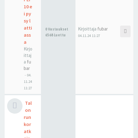
10 e
i py
sy l
atti
Kirjoittaja
fubar
0 Vastaukset
ass
6568 Luettu
04.11.24 11:27
a
Kirjo
ittaj
a
fu
bar
-
04.
11.24
11:27
Tal
on
run
kor
atk