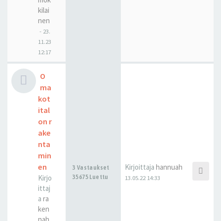
kilai
nen
-
23.
11.23
12:17
O
ma
kot
ital
on r
ake
nta
min
en
Kirjoittaja
hannuah
3 Vastaukset
Kirjo
35675 Luettu
13.05.22 14:33
ittaj
a
ra
ken
nah