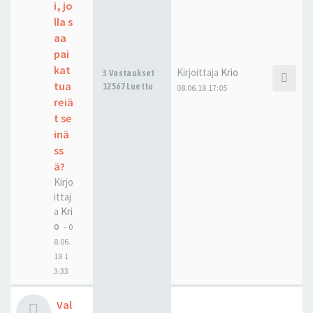
i, jo
lla s
aa
pai
kat
Kirjoittaja
Krio
3 Vastaukset
tua
12567 Luettu
08.06.18 17:05
reiä
t se
inä
ss
ä?
Kirjo
ittaj
a
Kri
o
-
0
8.06.
18 1
3:33
Val