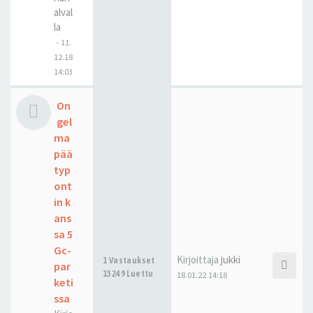
alval
la
-
11.
12.18
14:03
On
gel
ma
pää
typ
ont
in k
ans
sa 5
Gc-
Kirjoittaja
jukki
1 Vastaukset
par
13249 Luettu
18.01.22 14:18
keti
ssa