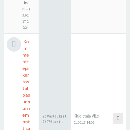
tine
n
-
1
3.02.
17 2
0:24
Ko
m
me
ntt
eja
ker
ros
tal
oas
unn
on r
em
Kirjoittaja
Ville
26 Vastaukset
ont
26079 Luettu
01.02.17 14:06
tisu