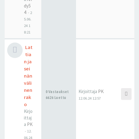
dy5
4
-
2
5.06.
24 1
8:21
Lat
tia
n ja
sei
nän
väli
nen
Kirjoittaja
PK
0 Vastaukset
rak
6626 Luettu
12.06.24 12:57
o
Kirjo
ittaj
a
PK
-
12.
06.24