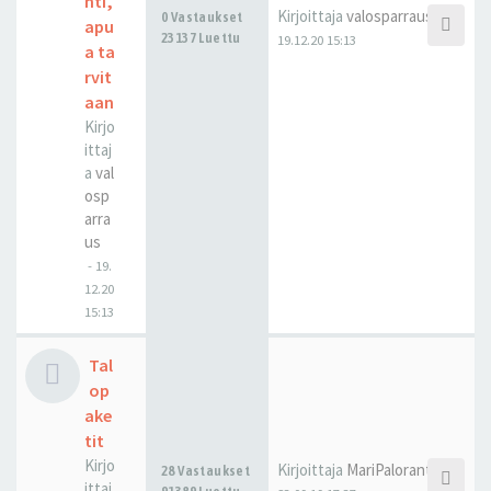
nti,
Kirjoittaja
valosparraus
0 Vastaukset
apu
23137 Luettu
19.12.20 15:13
a ta
rvit
aan
Kirjo
ittaj
a
val
osp
arra
us
-
19.
12.20
15:13
Tal
op
ake
tit
Kirjo
Kirjoittaja
MariPaloranta
28 Vastaukset
ittaj