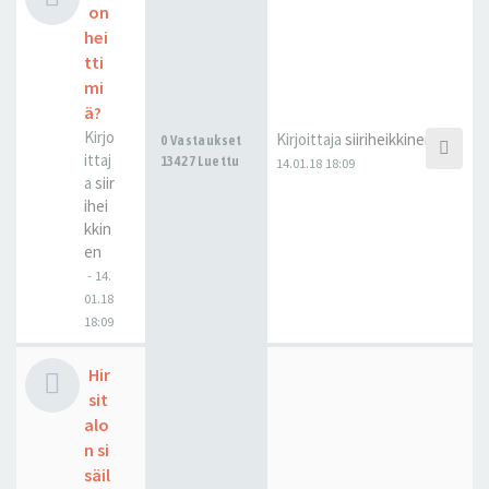
on
hei
tti
mi
ä?
Kirjo
Kirjoittaja
siiriheikkinen
0 Vastaukset
ittaj
13427 Luettu
14.01.18 18:09
a
siir
ihei
kkin
en
-
14.
01.18
18:09
Hir
sit
alo
n si
säil