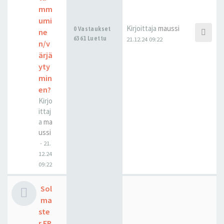
mm
umi
Kirjoittaja
maussi
0 Vastaukset
ne
6361 Luettu
21.12.24 09:22
n/v
ärjä
yty
min
en?
Kirjo
ittaj
a
ma
ussi
-
21.
12.24
09:22
Sol
ma
ste
r EP