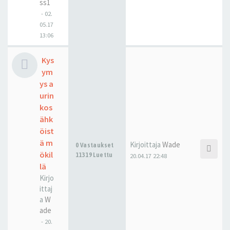
ss1
-
02.
05.17
13:06
Kys
ym
ys a
urin
kos
ähk
öist
ä m
Kirjoittaja
Wade
0 Vastaukset
ökil
11319 Luettu
20.04.17 22:48
lä
Kirjo
ittaj
a
W
ade
-
20.