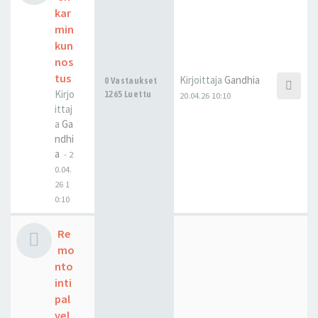
kar
min
kun
nos
tus
Kirjoittaja
Gandhia
0 Vastaukset
Kirjo
1265 Luettu
20.04.26 10:10
ittaj
a
Ga
ndhi
a
-
2
0.04.
26 1
0:10
Re
mo
nto
inti
pal
vel