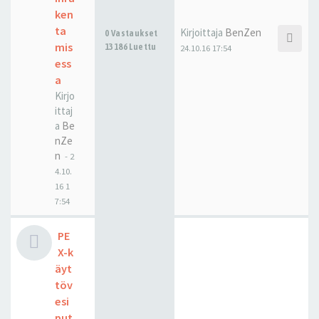
ken
ta
Kirjoittaja
BenZen
0 Vastaukset
mis
13186 Luettu
24.10.16 17:54
ess
a
Kirjo
ittaj
a
Be
nZe
n
-
2
4.10.
16 1
7:54
PE
X-k
äyt
töv
esi
put