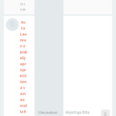
19 1
3:06
Au
ta
Lau
rea
n o
pisk
elij
apr
oje
ktit
iimi
ä v
ast
aa
mal
la k
Kirjoittaja
Otto
1 Vastaukset