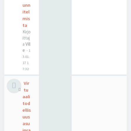
unn
itel
mis
ta
Kirjo
ittaj
a
Vill
e
-
1
3.01.
17 1
7:32
Vir
tu
aali
tod
ellis
uus
asu
inra