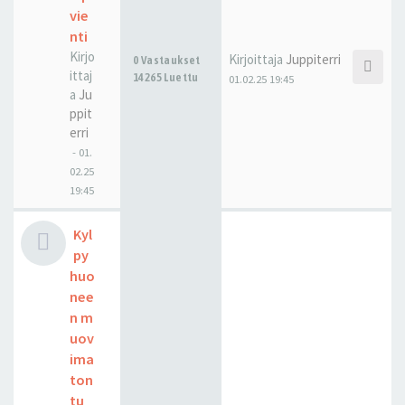
vie
nti
Kirjo
Kirjoittaja
Juppiterri
0 Vastaukset
ittaj
14265 Luettu
01.02.25 19:45
a
Ju
ppit
erri
-
01.
02.25
19:45
Kyl
py
huo
nee
n m
uov
ima
ton
tu