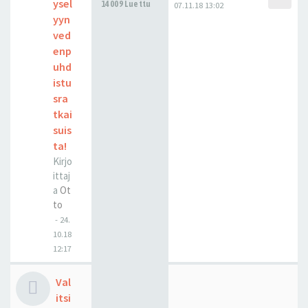
ysel
14009 Luettu
07.11.18 13:02
yyn
ved
enp
uhd
istu
sra
tkai
suis
ta!
Kirjo
ittaj
a
Ot
to
-
24.
10.18
12:17
Val
itsi