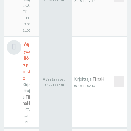
91389 Luettu
23.09.19 17:37
a
CC
CP
-
13.
03.05
21:05
Ölj
ysä
iliö
n p
oist
o
Kirjoittaja
TiinaH
0 Vastaukset
Kirjo
16399 Luettu
07.05.19 02:13
ittaj
a
Tii
naH
-
07.
05.19
02:13