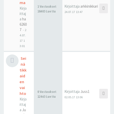
ma
Kirjoittaja
arkkinikkari
1 Vastaukset
Kirjo
18403 Luettu
24.07.17 13:47
ittaj
a
ha
6260
7
-
2
4.07.
17 1
3:01
Sei
nä
tikk
aid
en
vai
Kirjoittaja
Juss1
0 Vastaukset
hto
12463 Luettu
02.05.17 13:06
Kirjo
ittaj
a
Ju