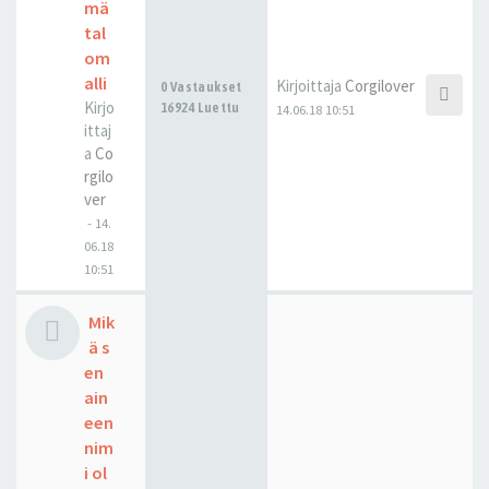
mä
tal
om
alli
Kirjoittaja
Corgilover
0 Vastaukset
Kirjo
16924 Luettu
14.06.18 10:51
ittaj
a
Co
rgilo
ver
-
14.
06.18
10:51
Mik
ä s
en
ain
een
nim
i ol