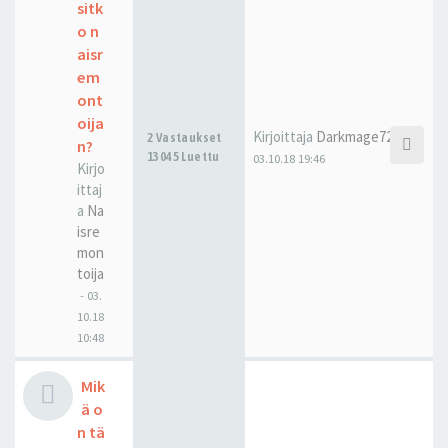
sitk
o n
aisr
em
ont
oija
Kirjoittaja
Darkmage7280
2 Vastaukset
n?
13045 Luettu
03.10.18 19:46
Kirjo
ittaj
a
Na
isre
mon
toija
-
03.
10.18
10:48
Mik
ä o
n tä