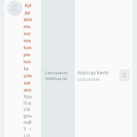
Kyl
pp
ärin
mu
ovi
ma
ton
pin
noi
tu
Kirjoittaja
Kantti
3 Vastaukset
s/m
19650 Luettu
12.03.19 23:49
aal
aus
Kirjo
ittaj
a
bi
gma
ma8
3
-
1
1.03.