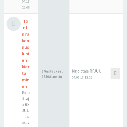
04.17
22:48
To
nti
n ra
ken
nus
lupi
en
kier
Kirjoittaja
RFJUU
6 Vastaukset
tä
17508 Luettu
04.03.17 12:26
min
en
Kirjo
ittaj
a
RF
JUU
-
01.
03.17