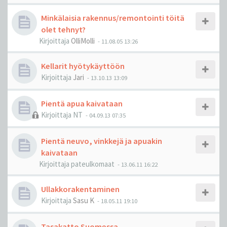
Minkälaisia rakennus/remontointi töitä
olet tehnyt?
Kirjoittaja
OlliMolli
-
11.08.05 13:26
Kellarit hyötykäyttöön
Kirjoittaja
Jari
-
13.10.13 13:09
Pientä apua kaivataan
Kirjoittaja
NT
-
04.09.13 07:35
Pientä neuvo, vinkkejä ja apuakin
kaivataan
Kirjoittaja
pateulkomaat
-
13.06.11 16:22
Ullakkorakentaminen
Kirjoittaja
Sasu K
-
18.05.11 19:10
Tasakatto Suomessa