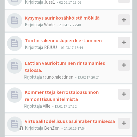
Kirjoittaja
Juss1
-
02.05.17 13:06
Kysymys aurinkosähköistä mökillä
Kirjoittaja
Wade
-
20.04.17 22:48
Tontin rakennuslupien kiertäminen
Kirjoittaja
RFJUU
-
01.03.17 16:44
Lattian vaurioituminen rintamamies
talossa.
Kirjoittaja
rauno.miettinen
-
13.02.17 20:24
Kommentteja kerrostaloasunnon
remonttisuunnitelmista
Kirjoittaja
Ville
-
13.01.17 17:32
Virtuaalitodellisuus asuinrakentamisessa
Kirjoittaja
BenZen
-
24.10.16 17:54