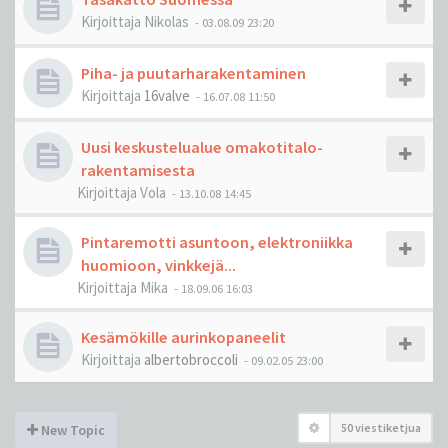
Kirjoittaja
Nikolas
-
03.08.09 23:20
Piha- ja puutarharakentaminen
Kirjoittaja
16valve
-
16.07.08 11:50
Uusi keskustelualue omakotitalo-
rakentamisesta
Kirjoittaja
Vola
-
13.10.08 14:45
Pintaremotti asuntoon, elektroniikka
huomioon, vinkkejä...
Kirjoittaja
Mika
-
18.09.06 16:03
Kesämökille aurinkopaneelit
Kirjoittaja
albertobroccoli
-
09.02.05 23:00
50 viestiketjua
New Topic