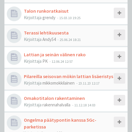
Talon runkoratkaisut
Kirjoittaja
grendy
-
15.03.10 19:25
Terassi lehtikuusesta
Kirjoittaja
Andy54
-
25.06.24 18:21
Lattian ja seinän välinen rako
Kirjoittaja
PK
-
12.06.24 12:57
Pilareilla seisovan mökin lattian lisäeristys
Kirjoittaja
mikkomokkilainen
-
23.11.23 12:17
Omakotitalon rakentaminen
Kirjoittaja
rakennahalvalla
-
11.12.18 14:03
Ongelma päätypontin kanssa 5Gc-
parketissa