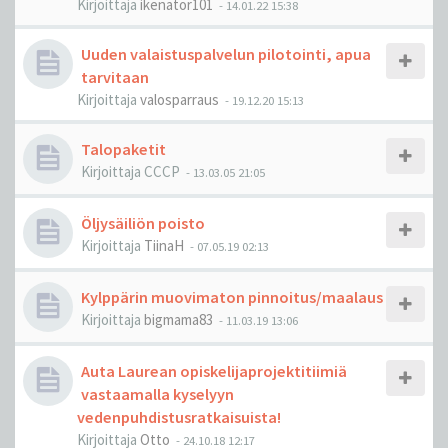
Kirjoittaja
ikenator101
-
14.01.22 15:38
Uuden valaistuspalvelun pilotointi, apua
tarvitaan
Kirjoittaja
valosparraus
-
19.12.20 15:13
Talopaketit
Kirjoittaja
CCCP
-
13.03.05 21:05
Öljysäiliön poisto
Kirjoittaja
TiinaH
-
07.05.19 02:13
Kylppärin muovimaton pinnoitus/maalaus
Kirjoittaja
bigmama83
-
11.03.19 13:06
Auta Laurean opiskelijaprojektitiimiä
vastaamalla kyselyyn
vedenpuhdistusratkaisuista!
Kirjoittaja
Otto
-
24.10.18 12:17