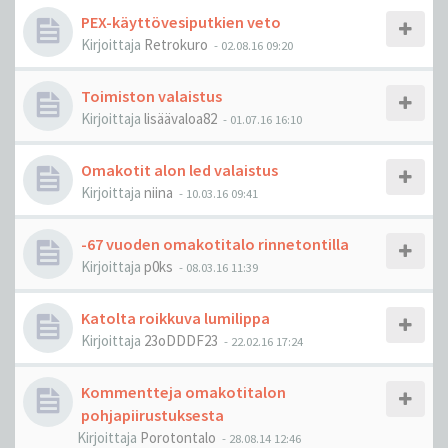
PEX-käyttövesiputkien veto
Kirjoittaja
Retrokuro
-
02.08.16 09:20
Toimiston valaistus
Kirjoittaja
lisäävaloa82
-
01.07.16 16:10
Omakotit alon led valaistus
Kirjoittaja
niina
-
10.03.16 09:41
-67 vuoden omakotitalo rinnetontilla
Kirjoittaja
p0ks
-
08.03.16 11:39
Katolta roikkuva lumilippa
Kirjoittaja
23oDDDF23
-
22.02.16 17:24
Kommentteja omakotitalon
pohjapiirustuksesta
Kirjoittaja
Porotontalo
-
28.08.14 12:46