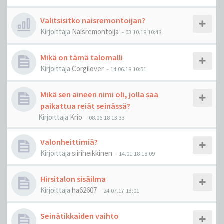
Valitsisitko naisremontoijan?
Kirjoittaja
Naisremontoija
-
03.10.18 10:48
Mikä on tämä talomalli
Kirjoittaja
Corgilover
-
14.06.18 10:51
Mikä sen aineen nimi oli, jolla saa
paikattua reiät seinässä?
Kirjoittaja
Krio
-
08.06.18 13:33
Valonheittimiä?
Kirjoittaja
siiriheikkinen
-
14.01.18 18:09
Hirsitalon sisäilma
Kirjoittaja
ha62607
-
24.07.17 13:01
Seinätikkaiden vaihto