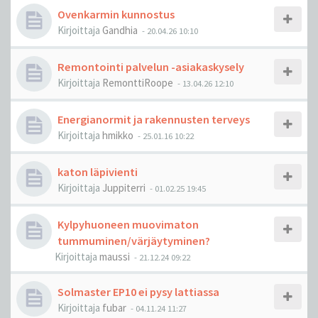
Ovenkarmin kunnostus
Kirjoittaja
Gandhia
-
20.04.26 10:10
Remontointi palvelun -asiakaskysely
Kirjoittaja
RemonttiRoope
-
13.04.26 12:10
Energianormit ja rakennusten terveys
Kirjoittaja
hmikko
-
25.01.16 10:22
katon läpivienti
Kirjoittaja
Juppiterri
-
01.02.25 19:45
Kylpyhuoneen muovimaton
tummuminen/värjäytyminen?
Kirjoittaja
maussi
-
21.12.24 09:22
Solmaster EP10 ei pysy lattiassa
Kirjoittaja
fubar
-
04.11.24 11:27