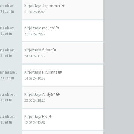
Kirjoittaja
Juppiterri
astaukset
9 Luettu
01.02.25 19:45
Kirjoittaja
maussi
astaukset
 Luettu
21.12.24 09:22
Kirjoittaja
fubar
astaukset
 Luettu
04.11.24 11:27
Kirjoittaja
Pilvilinna
Vastaukset
2 Luettu
14.09.24 10:37
Kirjoittaja
Andy54
astaukset
 Luettu
25.06.24 18:21
Kirjoittaja
PK
astaukset
 Luettu
12.06.24 12:57