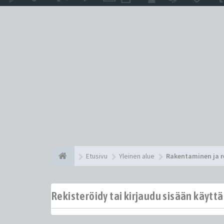
Etusivu
Yleinen alue
Rakentaminen ja 
Rekisteröidy tai kirjaudu sisään käytt