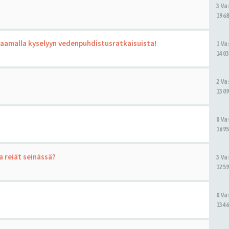
3 V
1968
taamalla kyselyyn vedenpuhdistusratkaisuista!
1 V
1403
2 V
1309
0 V
1695
ua reiät seinässä?
3 V
1259
0 V
1346