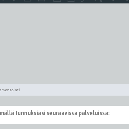
remontointi
ämällä tunnuksiasi seuraavissa palveluissa: