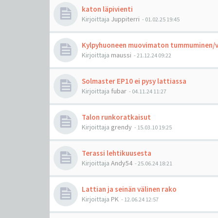
katon läpivienti
Kirjoittaja
Juppiterri
-
01.02.25 19:45
Kylpyhuoneen muovimaton tummuminen/v
Kirjoittaja
maussi
-
21.12.24 09:22
Solmaster EP10 ei pysy lattiassa
Kirjoittaja
fubar
-
04.11.24 11:27
Talon runkoratkaisut
Kirjoittaja
grendy
-
15.03.10 19:25
Terassi lehtikuusesta
Kirjoittaja
Andy54
-
25.06.24 18:21
Lattian ja seinän välinen rako
Kirjoittaja
PK
-
12.06.24 12:57