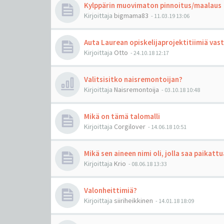
Kylppärin muovimaton pinnoitus/maalaus
Kirjoittaja
bigmama83
-
11.03.19 13:06
Auta Laurean opiskelijaprojektitiimiä vas
Kirjoittaja
Otto
-
24.10.18 12:17
Valitsisitko naisremontoijan?
Kirjoittaja
Naisremontoija
-
03.10.18 10:48
Mikä on tämä talomalli
Kirjoittaja
Corgilover
-
14.06.18 10:51
Mikä sen aineen nimi oli, jolla saa paikatt
Kirjoittaja
Krio
-
08.06.18 13:33
Valonheittimiä?
Kirjoittaja
siiriheikkinen
-
14.01.18 18:09