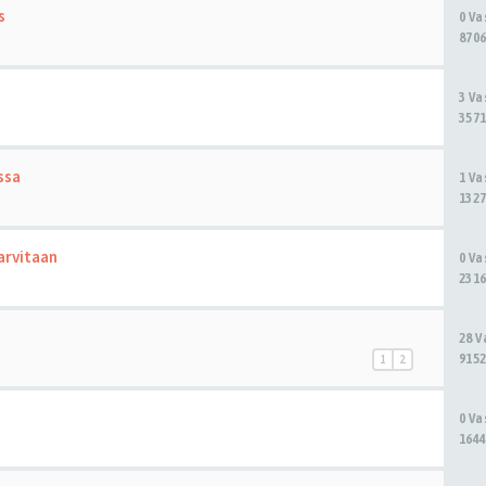
s
0 V
8706
3 V
3571
ssa
1 V
1327
arvitaan
0 V
2316
28 
9152
1
2
0 V
1644