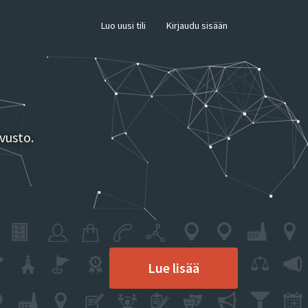
×
Luo uusi tili
Kirjaudu sisään
vusto.
Lue lisää