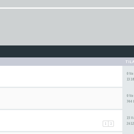
TIL
0 V
1318
0 V
744 
15 
2612
1
2