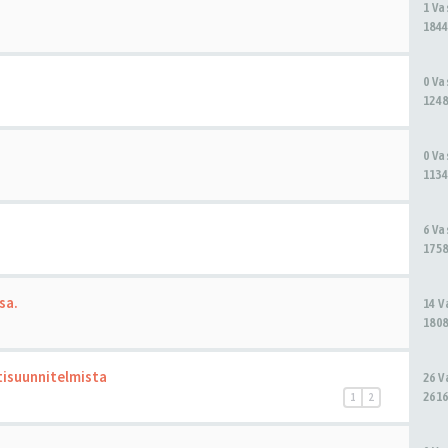
1 V
1844
0 V
1248
0 V
1134
6 V
1758
sa.
14 
1808
isuunnitelmista
26 
2616
1
2