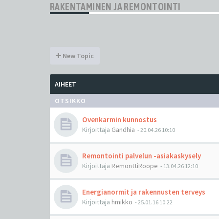
RAKENTAMINEN JA REMONTOINTI
New Topic
AIHEET
OTSIKKO
Ovenkarmin kunnostus
Kirjoittaja
Gandhia
-
20.04.26 10:10
Remontointi palvelun -asiakaskysely
Kirjoittaja
RemonttiRoope
-
13.04.26 12:10
Energianormit ja rakennusten terveys
Kirjoittaja
hmikko
-
25.01.16 10:22