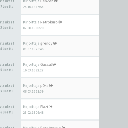
Kirjoittaja
BenZen
astaukset
7 Luettu
24.10.16 17:54
Kirjoittaja
Retrokuro
astaukset
2 Luettu
02.08.16 09:20
Kirjoittaja
grendy
astaukset
4 Luettu
01.07.16 20:46
Kirjoittaja
Gascal
astaukset
5 Luettu
16.03.16 22:27
Kirjoittaja
p0ks
astaukset
3 Luettu
08.03.16 11:39
Kirjoittaja
Elazi
astaukset
6 Luettu
23.02.16 08:48
Kirjoittaja
Porotontalo
astaukset