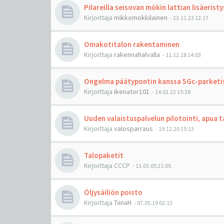
Pilareilla seisovan mökin lattian lisäeristy
Kirjoittaja
mikkomokkilainen
-
23.11.23 12:17
Omakotitalon rakentaminen
Kirjoittaja
rakennahalvalla
-
11.12.18 14:03
Ongelma päätypontin kanssa 5Gc-parketi
Kirjoittaja
ikenator101
-
14.01.22 15:38
Uuden valaistuspalvelun pilotointi, apua t
Kirjoittaja
valosparraus
-
19.12.20 15:13
Talopaketit
Kirjoittaja
CCCP
-
13.03.05 21:05
Öljysäiliön poisto
Kirjoittaja
TiinaH
-
07.05.19 02:13