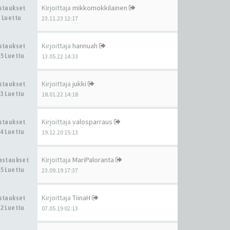
Kirjoittaja
mikkomokkilainen
astaukset
 Luettu
23.11.23 12:17
Kirjoittaja
hannuah
astaukset
5 Luettu
13.05.22 14:33
Kirjoittaja
jukki
astaukset
3 Luettu
18.01.22 14:18
Kirjoittaja
valosparraus
astaukset
4 Luettu
19.12.20 15:13
Kirjoittaja
MariPaloranta
Vastaukset
5 Luettu
23.09.19 17:37
Kirjoittaja
TiinaH
astaukset
2 Luettu
07.05.19 02:13