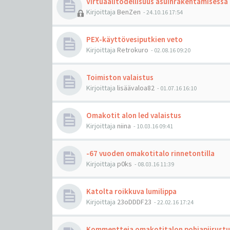
Virtuaalitodellisuus asuinrakentamisessa
Kirjoittaja
BenZen
-
24.10.16 17:54
PEX-käyttövesiputkien veto
Kirjoittaja
Retrokuro
-
02.08.16 09:20
Toimiston valaistus
Kirjoittaja
lisäävaloa82
-
01.07.16 16:10
Omakotit alon led valaistus
Kirjoittaja
niina
-
10.03.16 09:41
-67 vuoden omakotitalo rinnetontilla
Kirjoittaja
p0ks
-
08.03.16 11:39
Katolta roikkuva lumilippa
Kirjoittaja
23oDDDF23
-
22.02.16 17:24
Kommentteja omakotitalon pohjapiirust