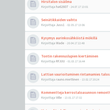
Hirsitalon sisäilma
Kirjoittaja
ha62607
-
24.07.17 13:01
Seinätikkaiden vaihto
Kirjoittaja
Juss1
-
02.05.17 13:06
Kysymys aurinkosähköistä mökillä
Kirjoittaja
Wade
-
20.04.17 22:48
Tontin rakennuslupien kiertäminen
Kirjoittaja
RFJUU
-
01.03.17 16:44
Lattian vaurioituminen rintamamies talos
Kirjoittaja
rauno.miettinen
-
13.02.17 20:24
Kommentteja kerrostaloasunnon remontt
Kirjoittaja
Ville
-
13.01.17 17:32