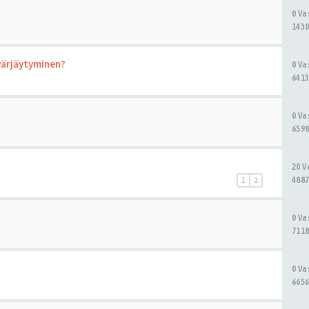
0 V
1430
ärjäytyminen?
0 V
6413
0 V
6598
20 
4887
1
2
0 V
7118
0 V
6656