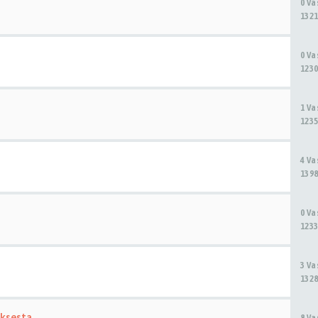
0 V
1321
0 V
1230
1 V
1235
4 V
1398
0 V
1233
3 V
1328
uksesta
8 V