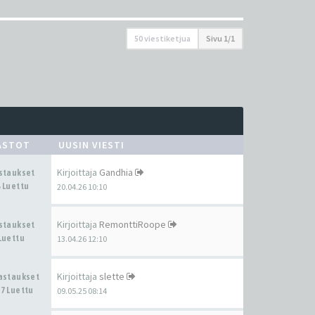
50 viestiketjua
Sivu
1
/
1
ASTOT
UUSIN VIESTI
Kirjoittaja
Gandhia
astaukset
 Luettu
20.04.26 10:10
Kirjoittaja
RemonttiRoope
astaukset
Luettu
13.04.26 12:10
Kirjoittaja
slette
Vastaukset
7 Luettu
09.05.25 08:14