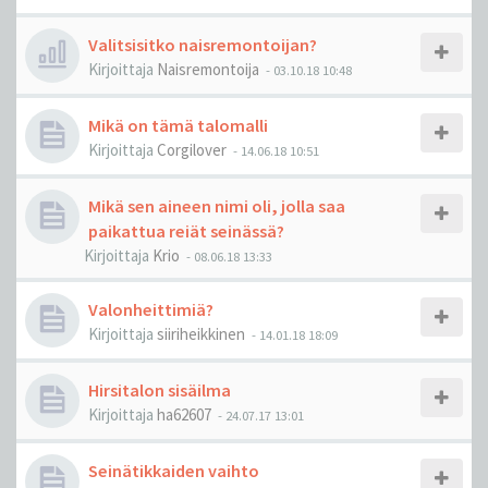
Valitsisitko naisremontoijan?
Kirjoittaja
Naisremontoija
-
03.10.18 10:48
Mikä on tämä talomalli
Kirjoittaja
Corgilover
-
14.06.18 10:51
Mikä sen aineen nimi oli, jolla saa
paikattua reiät seinässä?
Kirjoittaja
Krio
-
08.06.18 13:33
Valonheittimiä?
Kirjoittaja
siiriheikkinen
-
14.01.18 18:09
Hirsitalon sisäilma
Kirjoittaja
ha62607
-
24.07.17 13:01
Seinätikkaiden vaihto