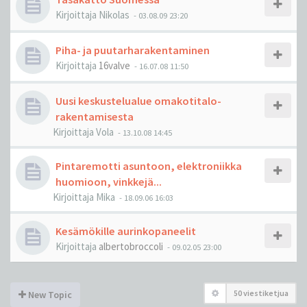
Kirjoittaja
Nikolas
-
03.08.09 23:20
Piha- ja puutarharakentaminen
Kirjoittaja
16valve
-
16.07.08 11:50
Uusi keskustelualue omakotitalo-
rakentamisesta
Kirjoittaja
Vola
-
13.10.08 14:45
Pintaremotti asuntoon, elektroniikka
huomioon, vinkkejä...
Kirjoittaja
Mika
-
18.09.06 16:03
Kesämökille aurinkopaneelit
Kirjoittaja
albertobroccoli
-
09.02.05 23:00
50 viestiketjua
New Topic