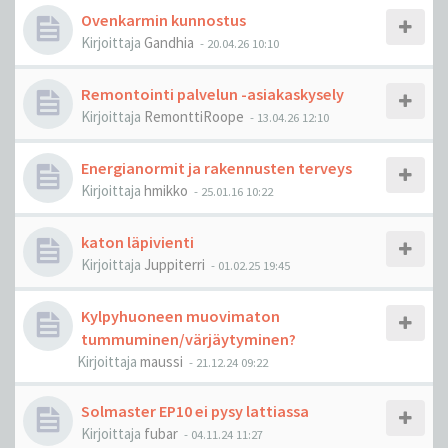
Ovenkarmin kunnostus
Kirjoittaja
Gandhia
-
20.04.26 10:10
Remontointi palvelun -asiakaskysely
Kirjoittaja
RemonttiRoope
-
13.04.26 12:10
Energianormit ja rakennusten terveys
Kirjoittaja
hmikko
-
25.01.16 10:22
katon läpivienti
Kirjoittaja
Juppiterri
-
01.02.25 19:45
Kylpyhuoneen muovimaton
tummuminen/värjäytyminen?
Kirjoittaja
maussi
-
21.12.24 09:22
Solmaster EP10 ei pysy lattiassa
Kirjoittaja
fubar
-
04.11.24 11:27