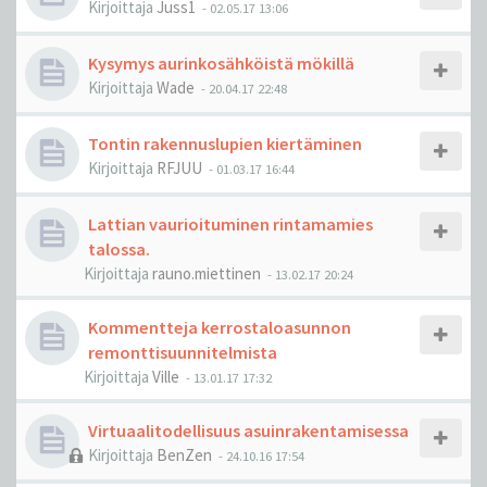
Kirjoittaja
Juss1
-
02.05.17 13:06
Kysymys aurinkosähköistä mökillä
Kirjoittaja
Wade
-
20.04.17 22:48
Tontin rakennuslupien kiertäminen
Kirjoittaja
RFJUU
-
01.03.17 16:44
Lattian vaurioituminen rintamamies
talossa.
Kirjoittaja
rauno.miettinen
-
13.02.17 20:24
Kommentteja kerrostaloasunnon
remonttisuunnitelmista
Kirjoittaja
Ville
-
13.01.17 17:32
Virtuaalitodellisuus asuinrakentamisessa
Kirjoittaja
BenZen
-
24.10.16 17:54