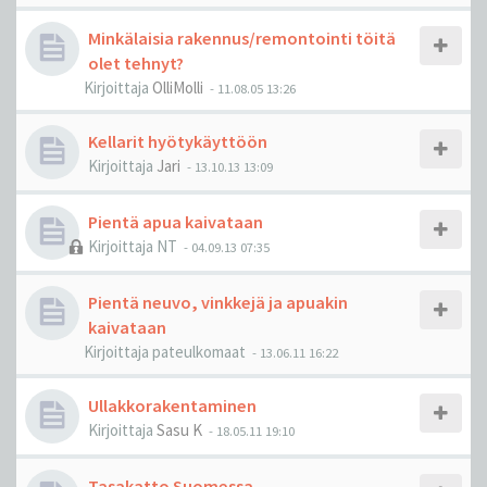
Minkälaisia rakennus/remontointi töitä
olet tehnyt?
Kirjoittaja
OlliMolli
-
11.08.05 13:26
Kellarit hyötykäyttöön
Kirjoittaja
Jari
-
13.10.13 13:09
Pientä apua kaivataan
Kirjoittaja
NT
-
04.09.13 07:35
Pientä neuvo, vinkkejä ja apuakin
kaivataan
Kirjoittaja
pateulkomaat
-
13.06.11 16:22
Ullakkorakentaminen
Kirjoittaja
Sasu K
-
18.05.11 19:10
Tasakatto Suomessa