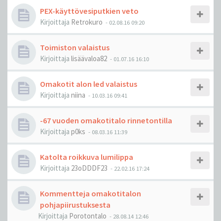
PEX-käyttövesiputkien veto
Kirjoittaja
Retrokuro
-
02.08.16 09:20
Toimiston valaistus
Kirjoittaja
lisäävaloa82
-
01.07.16 16:10
Omakotit alon led valaistus
Kirjoittaja
niina
-
10.03.16 09:41
-67 vuoden omakotitalo rinnetontilla
Kirjoittaja
p0ks
-
08.03.16 11:39
Katolta roikkuva lumilippa
Kirjoittaja
23oDDDF23
-
22.02.16 17:24
Kommentteja omakotitalon
pohjapiirustuksesta
Kirjoittaja
Porotontalo
-
28.08.14 12:46