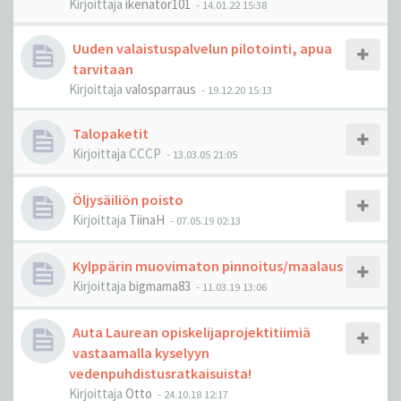
Kirjoittaja
ikenator101
-
14.01.22 15:38
Uuden valaistuspalvelun pilotointi, apua
tarvitaan
Kirjoittaja
valosparraus
-
19.12.20 15:13
Talopaketit
Kirjoittaja
CCCP
-
13.03.05 21:05
Öljysäiliön poisto
Kirjoittaja
TiinaH
-
07.05.19 02:13
Kylppärin muovimaton pinnoitus/maalaus
Kirjoittaja
bigmama83
-
11.03.19 13:06
Auta Laurean opiskelijaprojektitiimiä
vastaamalla kyselyyn
vedenpuhdistusratkaisuista!
Kirjoittaja
Otto
-
24.10.18 12:17