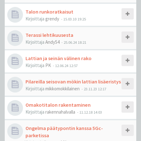
Talon runkoratkaisut
Kirjoittaja
grendy
-
15.03.10 19:25
Terassi lehtikuusesta
Kirjoittaja
Andy54
-
25.06.24 18:21
Lattian ja seinän välinen rako
Kirjoittaja
PK
-
12.06.24 12:57
Pilareilla seisovan mökin lattian lisäeristys
Kirjoittaja
mikkomokkilainen
-
23.11.23 12:17
Omakotitalon rakentaminen
Kirjoittaja
rakennahalvalla
-
11.12.18 14:03
Ongelma päätypontin kanssa 5Gc-
parketissa