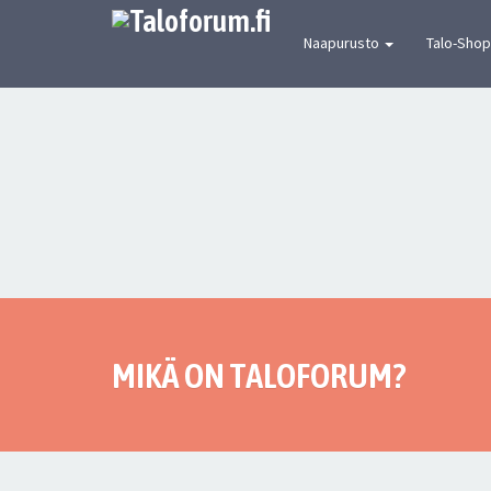
[urbaanin keskustelun mekka] Suomen joh
Naapurusto
Talo-Shop
MIKÄ ON TALOFORUM?