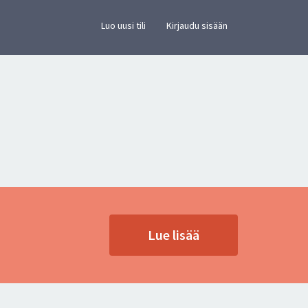
×
vusto.
Luo uusi tili
Kirjaudu sisään
Lue lisää